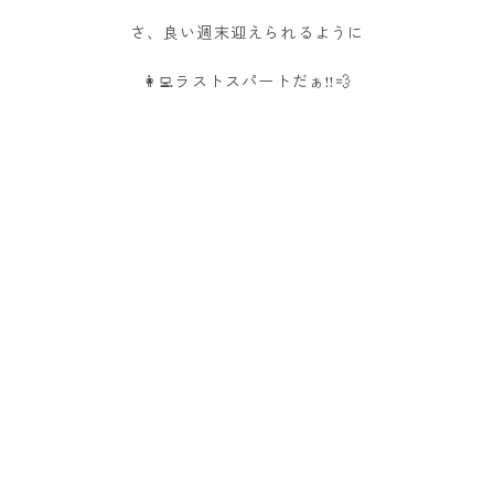
さ、良い週末迎えられるように
👩‍💻ラストスパートだぁ!!💨