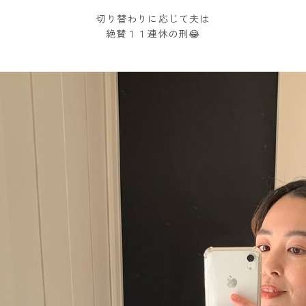
切り替わりに応じて夫は
絶賛１１連休の刑😂