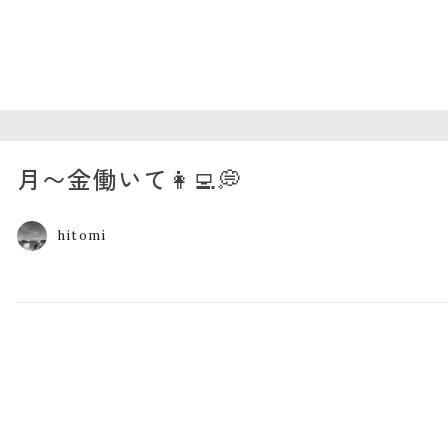
月〜金働いて👩‍💻💭
hitomi