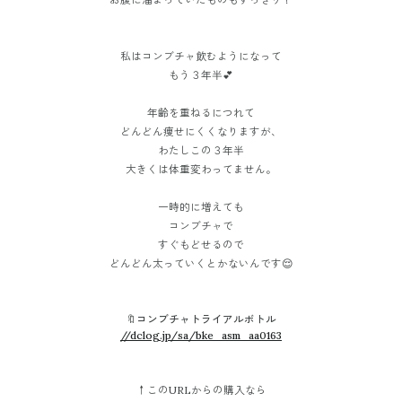
私はコンブチャ飲むようになって
もう３年半💕
年齢を重ねるにつれて
どんどん痩せにくくなりますが、
わたしこの３年半
大きくは体重変わってません。
一時的に増えても
コンブチャで
すぐもどせるので
どんどん太っていくとかないんです😌
🔖コンブチャトライアルボトル
//dclog.jp/sa/bke_asm_aa0163
↑このURLからの購入なら