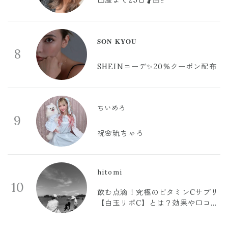
出産まで25日🤰🏻‼️
𝐒𝐎𝐍 𝐊𝐘𝐎𝐔
8
SHEINコーデ✨20%クーポン配布
ちいめろ
9
祝🌸琉ちゃろ
hitomi
10
飲む点滴！究極のビタミンCサプリ
【白玉リポC】とは？効果や口コミ
まとめ