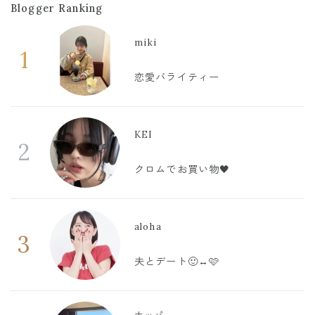
Blogger Ranking
miki
1
恋愛バライティー
KEI
2
クロムでお買い物🖤
aloha
3
夫とデート🙂‍↔️🩷