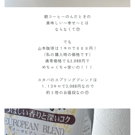
朝コーヒーのんだときの
美味しい〜幸せ〜とは
ならなくて🥺
でも
山本珈琲は１キロで８８８円！
（私の購入時の価格です）
通常価格でも1,088円で
めちゃくちゃ安いの！！！
スタバのスプリングブレンドは
１.１3キロで3,088円なので
約３倍のお値段なの🥺