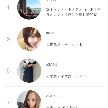
ナッパ
4
富士マリオットホテル山中湖｜朝
食とカフェで感じた癒し時間🍃
miku
5
大正解だったニット🐏
ASAMI
6
入学式・卒業式コーデ🤍
みきてぃ
7