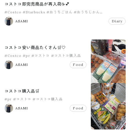
コストコ即完売商品が再入荷☕️💕
#Costco
#Starbucks
#おうちごはん
#おうちじかん
#おうちカフェ
#コストコ
ASAMI
Diary
コストコ安い商品たくさん🛒🤍
#Costco
#pr
#コストコ
#コストコ購入品
ASAMI
Food
コストコ購入品🛒
#pr
#コストコ
#コストコ購入品
ASAMI
Food