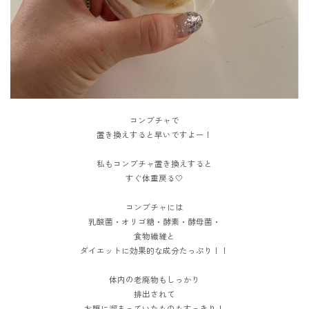
コンブチャで
置き換えすると早いですよー！
私もコンブチャ置き換えすると
すぐ体重戻る🤍
コンブチャには
乳酸菌・オリゴ糖・酵素・酵母菌・
食物繊維と
ダイエットに効果的な成分たっぷり！！
体内の老廃物もしっかり
排出されて
お腹に溜まっていたものもすっきり！