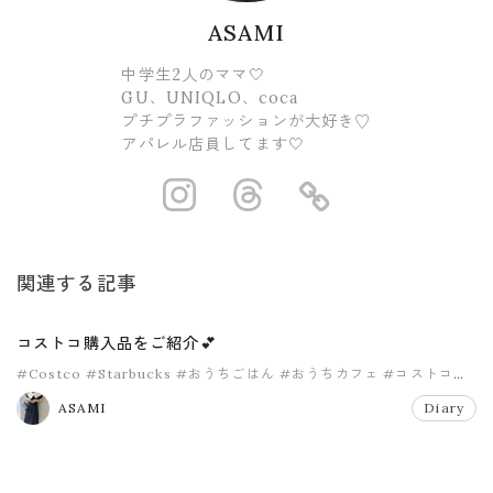
ASAMI
中学生2人のママ🤍
GU、UNIQLO、coca
プチプラファッションが大好き♡
アパレル店員してます🤍
https://www.ins
https://www.
https://
関連する記事
コストコ購入品をご紹介💕
#Costco
#Starbucks
#おうちごはん
#おうちカフェ
#コストコ
#コストコ購入品
ASAMI
Diary