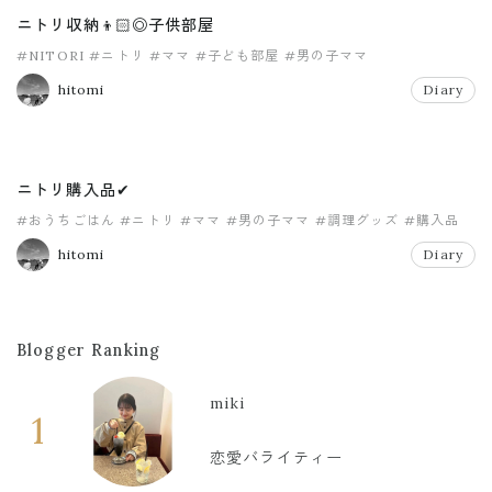
ニトリ収納👦🏻◎子供部屋
#NITORI
#ニトリ
#ママ
#子ども部屋
#男の子ママ
hitomi
Diary
ニトリ購入品✔︎
#おうちごはん
#ニトリ
#ママ
#男の子ママ
#調理グッズ
#購入品
hitomi
Diary
Blogger Ranking
miki
1
恋愛バライティー