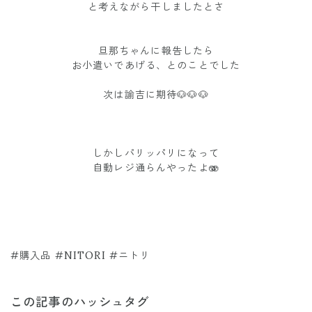
と考えながら干しましたとさ
旦那ちゃんに報告したら
お小遣いであげる、とのことでした
次は諭吉に期待🐶🐶🐶
しかしパリッパリになって
自動レジ通らんやったよ🫨
#購入品 #NITORI #ニトリ
この記事のハッシュタグ