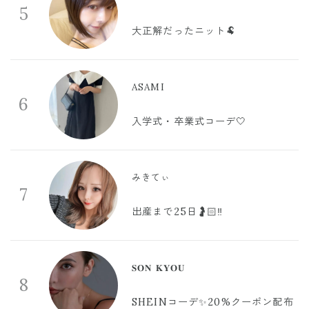
5
大正解だったニット🐏
ASAMI
6
入学式・卒業式コーデ🤍
みきてぃ
7
出産まで25日🤰🏻‼️
𝐒𝐎𝐍 𝐊𝐘𝐎𝐔
8
SHEINコーデ✨20%クーポン配布