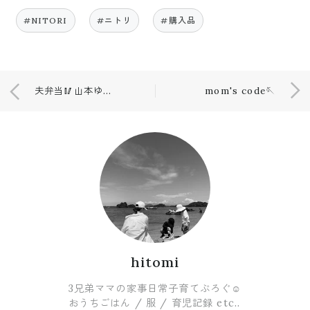
#NITORI
#ニトリ
#購入品
夫弁当🥢山本ゆりさんのおすすめレシピ
mom's code🪡
hitomi
3兄弟ママの家事日常子育てぶろぐ☺︎
おうちごはん / 服 / 育児記録 etc..