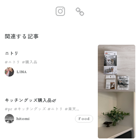
https://www.i
https://ro
関連する記事
ニトリ
#ニトリ
#購入品
LINA
キッチングッズ購入品🌿
#pr
#キッチングッズ
#ニトリ
#楽天
#楽天ルーム
#購入品
hitomi
Food