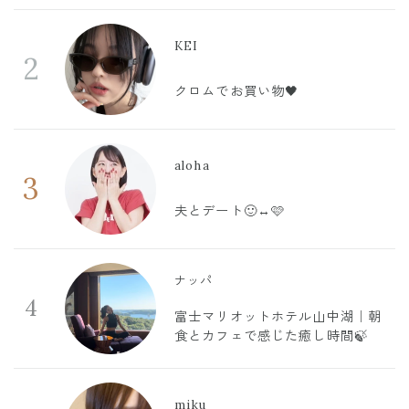
KEI
2
クロムでお買い物🖤
aloha
3
夫とデート🙂‍↔️🩷
ナッパ
4
富士マリオットホテル山中湖｜朝
食とカフェで感じた癒し時間🍃
miku