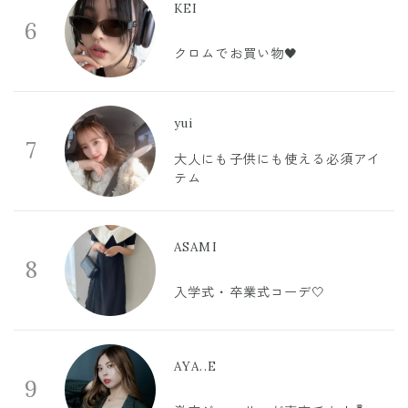
KEI
6
クロムでお買い物🖤
yui
7
大人にも子供にも使える必須アイ
テム
ASAMI
8
入学式・卒業式コーデ🤍
AYA..E
9