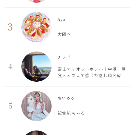
Ayu
3
大阪へ
ナッパ
4
富士マリオットホテル山中湖｜朝
食とカフェで感じた癒し時間🍃
ちいめろ
5
祝🌸琉ちゃろ