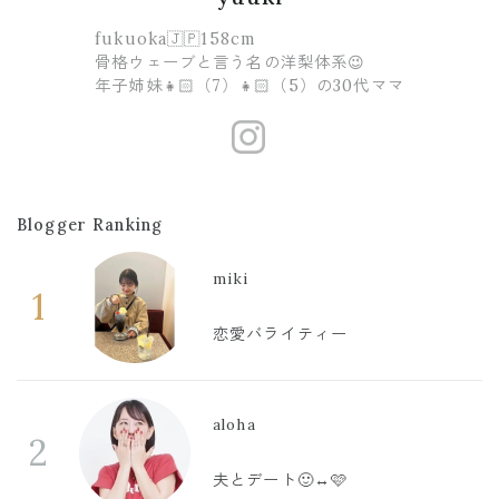
fukuoka🇯🇵158cm
骨格ウェーブと言う名の洋梨体系😉
年子姉妹👧🏻（7）👧🏻（5）の30代ママ
https://www
Blogger Ranking
miki
1
恋愛バライティー
aloha
2
夫とデート🙂‍↔️🩷