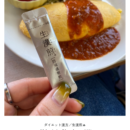
ダイエット漢方／生漢煎🔥