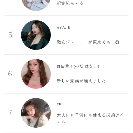
祝🌸琉ちゃろ
AYA..E
5
激安ジュエリーが東京でも！💍
野田華子(のだ はなこ)
6
新しい家族が増えました
yui
7
大人にも子供にも使える必須アイ
テム