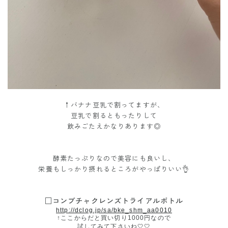
↑バナナ豆乳で割ってますが、
豆乳で割るともったりして
飲みごたえかなりあります◎
酵素たっぷりなので美容にも良いし、
栄養もしっかり摂れるところがやっぱりいい👌
□コンブチャクレンズトライアルボトル
http://dclog.jp/sa/bke_shm_aa0010
↑ここからだと買い切り1000円なので
試してみて下さいね🤍🤍