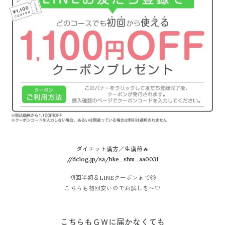
ダイエット漢方／生漢煎🔥
//dclog.jp/sa/bke_shm_aa0031
初回半額＆LINEクーポンまで◎
こちらも初回安いのでお試しを〜🤍
こちらもＧＷに届かなくても