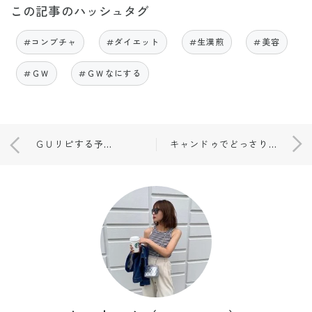
この記事のハッシュタグ
#コンブチャ
#ダイエット
#生漢煎
#美容
#ＧＷ
#ＧＷなにする
ＧＵリピする予定の買って大正解アイテム！！
キャンドゥでどっさり購入☺️🤍🤍