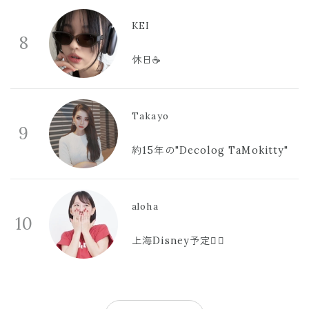
KEI
8
休日☕️
Takayo
9
約15年の"Decolog TaMokitty"
aloha
10
上海Disney予定🫪🩷