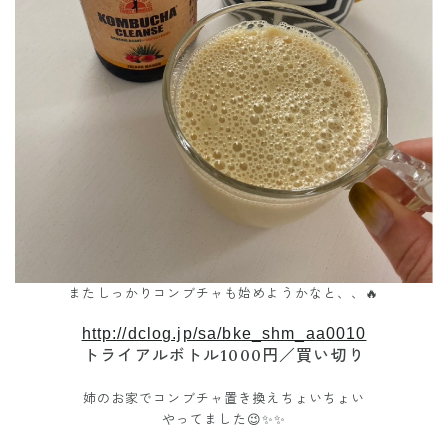
またしっかりコンブチャも始めようかなと、、🔥
http://dclog.jp/sa/bke_shm_aa0010
トライアルボトル1000円／買い切り
姉のお家でコンブチャ置き換えちょいちょい
やってました😉✨✨