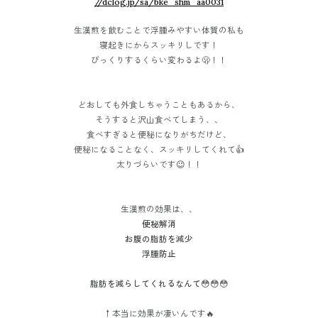
//dclog.jp/sa/bke_shm_aa0031
生漢煎を飲むことで浮腫みやすい体質の私も
寝起きにからスッキリしです！
びっくりするくらい変わるよ🫢！！
どおしても外食しちゃうこともあるから、
そうすると沢山食べてしまう、、
食べすぎると便秘になりがちだけど、
便秘になることなく、スッキリしてくれて👍
太りづらいです😉！！
生漢煎の効果は、、
便秘解消
お腹の脂肪を減少
浮腫防止
脂肪を減らしてくれるなんて😳😳😳
↑本当に効果が凄いんです🔥