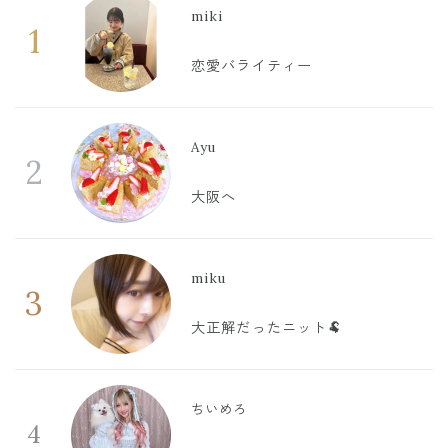
miki
1
恋愛バライティー
Ayu
2
大阪へ
miku
3
大正解だったニット🐏
ちいめろ
4