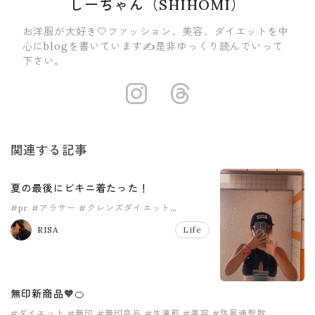
しーちゃん（SHIHOMI）
お洋服が大好き🤍ファッション、美容、ダイエットを中
心にblogを書いています✍️是非ゆっくり読んでいって
下さい。
https://insta
https://ww
関連する記事
夏の最後にビキニ着たった！
#pr
#アラサー
#クレンズダイエット
#コンブチャ
#ダイエット
#主婦
RISA
Life
無印新商品🧡🍊
#ダイエット
#無印
#無印良品
#生漢煎
#美容
#防風通聖散