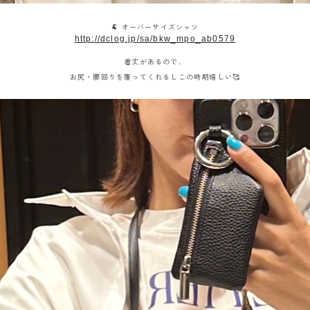
🐏 オーバーサイズシャツ
http://dclog.jp/sa/bkw_mpo_ab0579
着丈があるので、
お尻・腰回りを覆ってくれるしこの時期嬉しい🥰