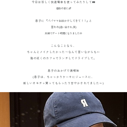
今日は珍しく快速電車を使ってみたりして🚃
祖母の家に🌈
息子に
『パパママお出かけしてきて！！』と
言われ
(追い出され..笑)
夫婦でデート時間になりました🫶
こんなことなら、
ちゃんとメイクしたかった〜なんて言いながらも←
海の近くのカフェでランチしてドライブして。
息子のおかげで満喫🌺
(息子は、ちゃっかりケーキにジュースに、
新しいオモチャ買ってもらったり甘やかされてました←)