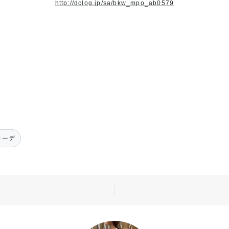
http://dclog.jp/sa/bkw_mpo_ab0579
コーデ