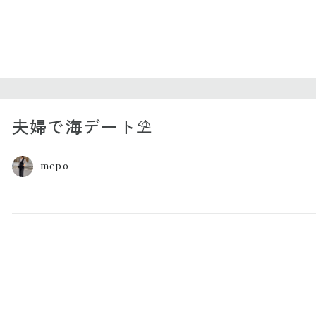
夫婦で海デート⛱
mepo