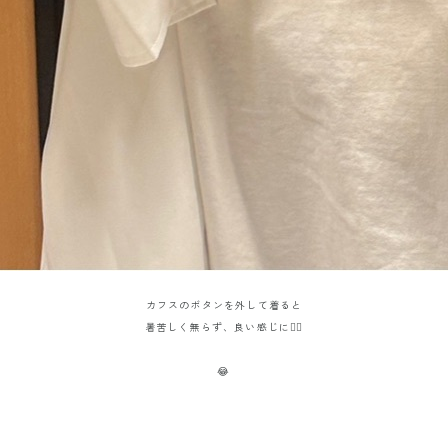
カフスのボタンを外して着ると
暑苦しく無らず、良い感じに🏄‍♂️
😂