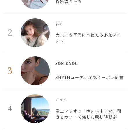
祝🌸琉ちゃろ
yui
2
大人にも子供にも使える必須アイ
テム
𝐒𝐎𝐍 𝐊𝐘𝐎𝐔
3
SHEINコーデ✨20%クーポン配布
ナッパ
4
富士マリオットホテル山中湖｜朝
食とカフェで感じた癒し時間🍃