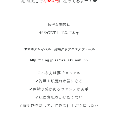
2,980円
期間限定で
になってるよー！❤️
お得な期間に
ぜひGETしてみてね❣️
▼
マキアレイベル 薬用クリアエステヴェール
http://dclog.jp/sa/bke_ski_aa0065
こんな方は要チェック🤟
✔︎乾燥や肌荒れが気になる
✔︎
厚塗り感があるファンデが苦手
✔︎
肌に負担をかけたくない
✔︎
透明感をだして、自然な仕上がりにしたい