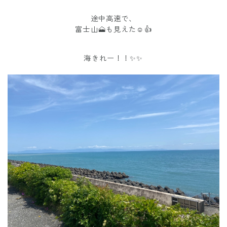
途中高速で、
富士山🗻も見えた☺️👍
海きれー！！✨✨