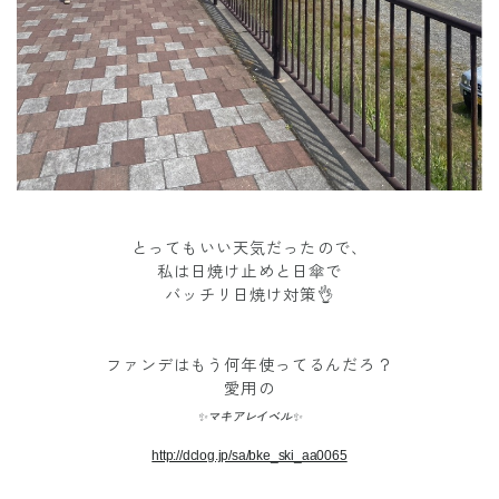
とってもいい天気だったので、
私は日焼け止めと日傘で
バッチリ日焼け対策👌
ファンデはもう何年使ってるんだろ？
愛用の
✨マキアレイベル✨
http://dclog.jp/sa/bke_ski_aa0065