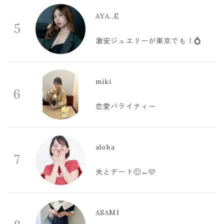
AYA..E
5
激安ジュエリーが東京でも！💍
miki
6
恋愛バライティー
aloha
7
夫とデート🙂‍↔️🩷
ASAMI