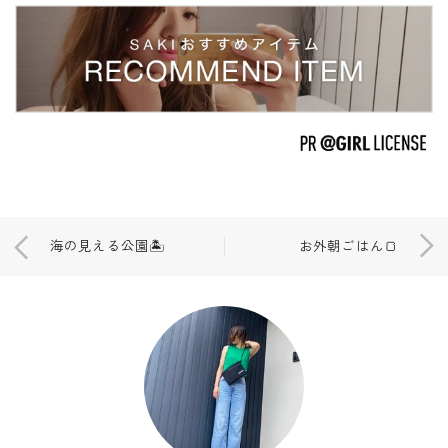
海の見える公園🏝️
お外朝ごはん🍞