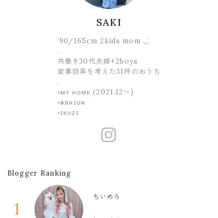
SAKI
’90/165cm 2kids mom ◡̈
.
共働き30代夫婦+2boys
家事効率を考えた31坪のおうち
.
▫️ᴍʏ ʜᴏᴍᴇ (2021.12〜)
▫️ғᴀsʜɪᴏɴ
▫️ɪᴋᴜᴢɪ
https://www.
Blogger Ranking
ちいめろ
1