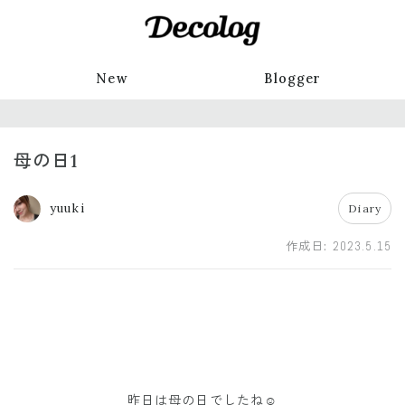
New
Blogger
母の日1
yuuki
Diary
作成日:
2023.5.15
昨日は母の日でしたね☺️