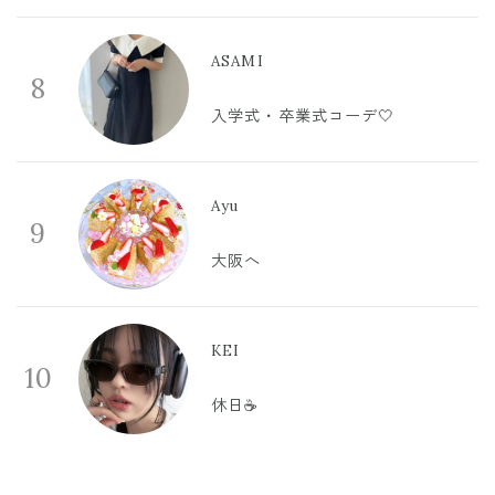
ASAMI
8
入学式・卒業式コーデ🤍
Ayu
9
大阪へ
KEI
10
休日☕️