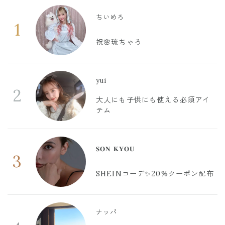
ちいめろ
1
祝🌸琉ちゃろ
yui
2
大人にも子供にも使える必須アイ
テム
𝐒𝐎𝐍 𝐊𝐘𝐎𝐔
3
SHEINコーデ✨20%クーポン配布
ナッパ