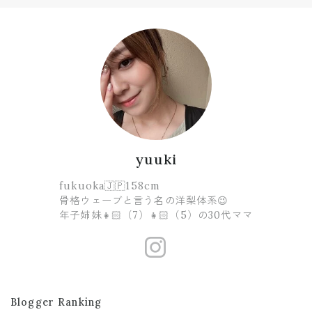
yuuki
fukuoka🇯🇵158cm
骨格ウェーブと言う名の洋梨体系😉
年子姉妹👧🏻（7）👧🏻（5）の30代ママ
https://www
Blogger Ranking