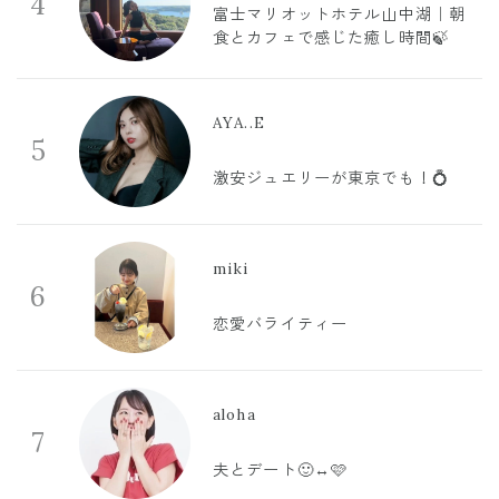
4
富士マリオットホテル山中湖｜朝
食とカフェで感じた癒し時間🍃
AYA..E
5
激安ジュエリーが東京でも！💍
miki
6
恋愛バライティー
aloha
7
夫とデート🙂‍↔️🩷