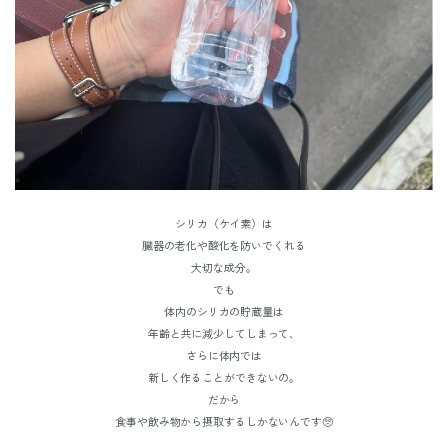
シリカ（ケイ素）は
臓器の老化や酸化を防いでくれる
大切な成分。
でも
体内のシリカの貯蔵量は
年齢と共に減少してしまって、
さらに体内では
新しく作ることができないの。
だから
食事や飲み物から摂取するしかないんです🥺