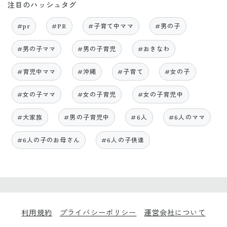
注目のハッシュタグ
#pr
#PR
#子育て中ママ
#男の子
#男の子ママ
#男の子育児
#おきなわ
#育児中ママ
#沖縄
#子育て
#女の子
#女の子ママ
#女の子育児
#女の子育児中
#大家族
#男の子育児中
#6人
#6人のママ
#6人の子のお母さん
#6人の子供達
利用規約
プライバシーポリシー
運営会社について