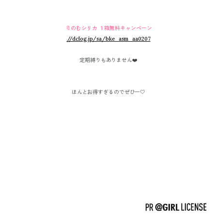
🔖
のむシリカ １箱無料キャンペーン
//dclog.jp/sa/bke_asm_aa0207
定期縛りもありません❤️
ほんとお得すぎるのでぜひー🤍