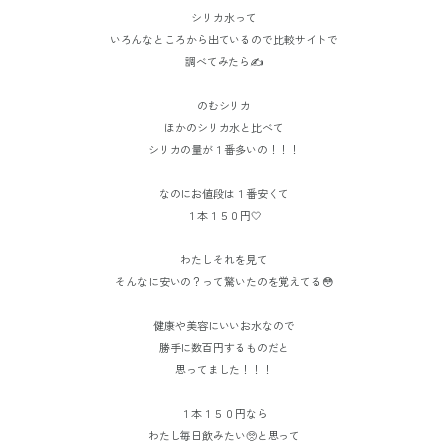
シリカ水って
いろんなところから出ているので比較サイトで
調べてみたら✍️
のむシリカ
ほかのシリカ水と比べて
シリカの量が１番多いの！！！
なのにお値段は１番安くて
１本１５０円🤍
わたしそれを見て
そんなに安いの？って驚いたのを覚えてる😳
健康や美容にいいお水なので
勝手に数百円するものだと
思ってました！！！
１本１５０円なら
わたし毎日飲みたい🥺と思って