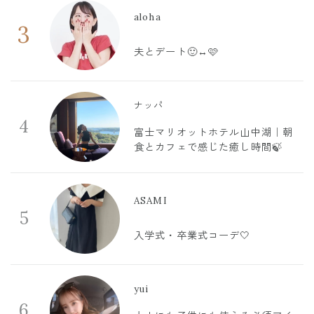
aloha
3
夫とデート🙂‍↔️🩷
ナッパ
4
富士マリオットホテル山中湖｜朝
食とカフェで感じた癒し時間🍃
ASAMI
5
入学式・卒業式コーデ🤍
yui
6