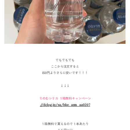
でもでもでも
ここから注文すると
150円よりさらに安いです！！！
↓↓↓
🔖
のむシリカ １箱無料キャンペーン
//dclog.jp/sa/bke_asm_aa0207
１箱無料で貰えるので１本あたり