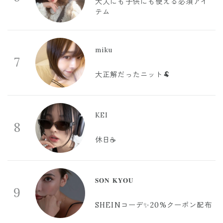
大人にも子供にも使える必須アイ
テム
miku
7
大正解だったニット🐏
KEI
8
休日☕️
𝐒𝐎𝐍 𝐊𝐘𝐎𝐔
9
SHEINコーデ✨20%クーポン配布