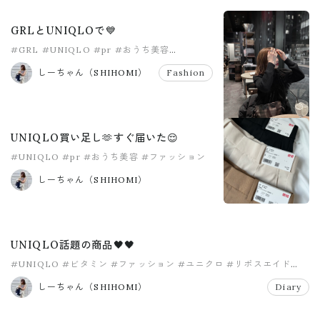
GRLとUNIQLOで💙
#GRL
#UNIQLO
#pr
#おうち美容
#ファッション
#リポスエイド
しーちゃん（SHIHOMI）
Fashion
UNIQLO買い足し🫶すぐ届いた😌
#UNIQLO
#pr
#おうち美容
#ファッション
#ユニクロ
#リポスエイド
しーちゃん（SHIHOMI）
UNIQLO話題の商品🖤🖤
#UNIQLO
#ビタミン
#ファッション
#ユニクロ
#リポスエイド
#美容
しーちゃん（SHIHOMI）
Diary