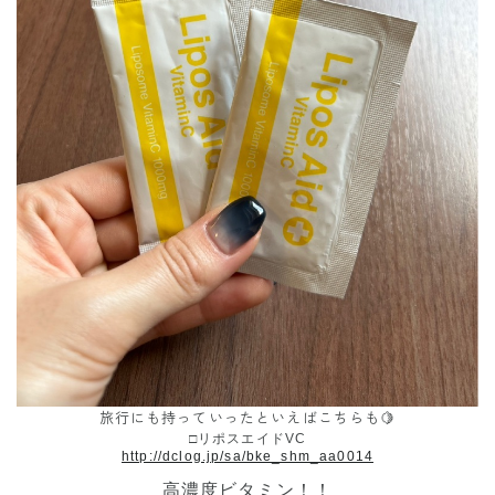
旅行にも持っていったといえばこちらも🍋
□リポスエイドVC
http://dclog.jp/sa/bke_shm_aa0014
高濃度ビタミン！！