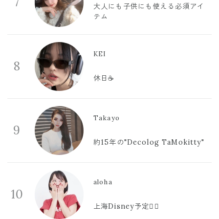
7
大人にも子供にも使える必須アイ
テム
KEI
8
休日☕️
Takayo
9
約15年の"Decolog TaMokitty"
aloha
10
上海Disney予定🫪🩷