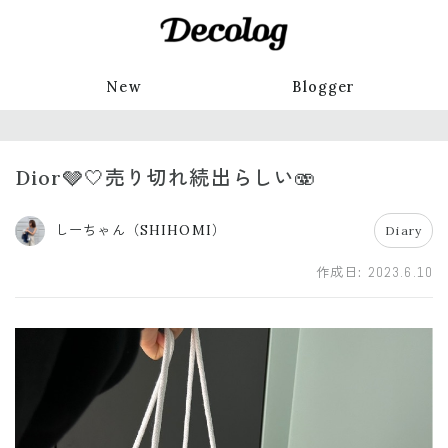
New
Blogger
Dior🩶🤍売り切れ続出らしい🫨
しーちゃん（SHIHOMI）
Diary
作成日:
2023.6.10