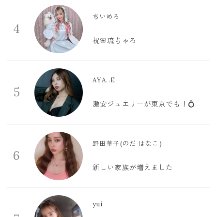
ちいめろ
4
祝🌸琉ちゃろ
AYA..E
5
激安ジュエリーが東京でも！💍
野田華子(のだ はなこ)
6
新しい家族が増えました
yui