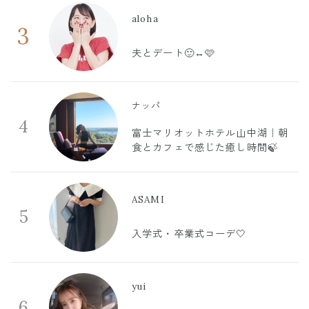
aloha
3
夫とデート🙂‍↔️🩷
ナッパ
4
富士マリオットホテル山中湖｜朝
食とカフェで感じた癒し時間🍃
ASAMI
5
入学式・卒業式コーデ🤍
yui
6