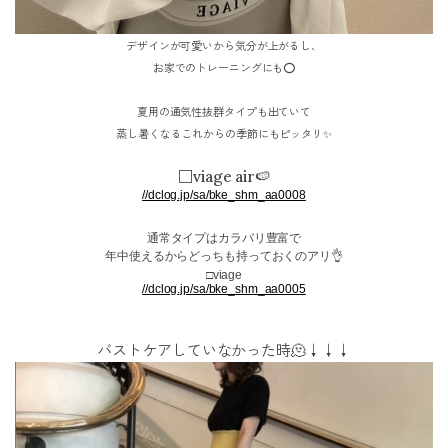
デザインが可愛いから気分が上がるし、
お家でのトレーニングにも⭕️
夏用の通気性抜群タイプも出ていて
蒸し暑くなるこれからの季節にもピッタリ✨
□viage air🍉
//dclog.jp/sa/bke_shm_aa0008
通常タイプはカラバリ豊富で
年中使えるからどっちも持っておくのアリ👌
□viage
//dclog.jp/sa/bke_shm_aa0005
バストケアしていなかった時🫠↓↓↓