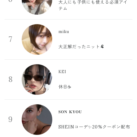
大人にも子供にも使える必須アイ
テム
miku
7
大正解だったニット🐏
KEI
8
休日☕️
𝐒𝐎𝐍 𝐊𝐘𝐎𝐔
9
SHEINコーデ✨20%クーポン配布