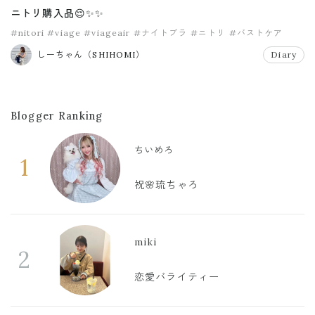
ニトリ購入品😌✨✨
#nitori
#viage
#viageair
#ナイトブラ
#ニトリ
#バストケア
しーちゃん（SHIHOMI）
Diary
Blogger Ranking
ちいめろ
1
祝🌸琉ちゃろ
miki
2
恋愛バライティー