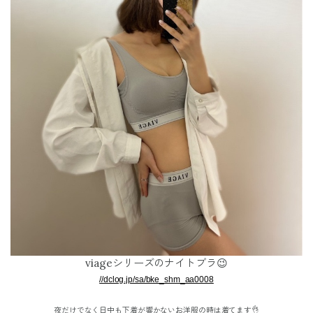
viageシリーズのナイトブラ😉
//dclog.jp/sa/bke_shm_aa0008
夜だけでなく日中も下着が響かないお洋服の時は
着てます👌