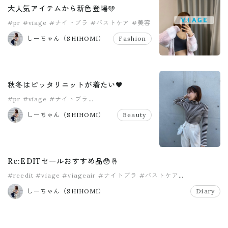
大人気アイテムから新色登場🩵
#pr
#viage
#ナイトブラ
#バストケア
#美容
#自分磨き
しーちゃん（SHIHOMI）
Fashion
秋冬はピッタリニットが着たい🖤
#pr
#viage
#ナイトブラ
#ナイトブラバストケア
#バストケア
しーちゃん（SHIHOMI）
Beauty
#ルナナチュラルアップナイトブラ
Re:EDITセールおすすめ品😳🤞
#reedit
#viage
#viageair
#ナイトブラ
#バストケア
#ファッション
しーちゃん（SHIHOMI）
Diary