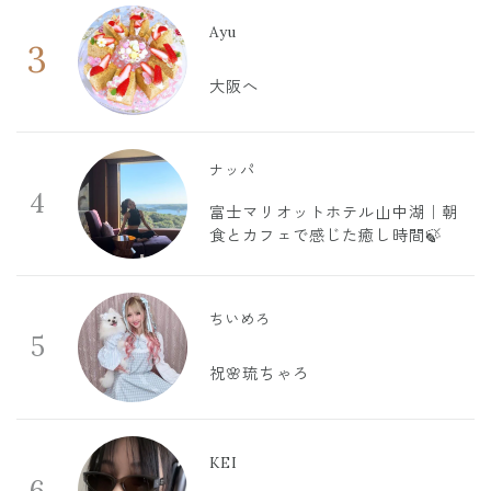
Ayu
3
大阪へ
ナッパ
4
富士マリオットホテル山中湖｜朝
食とカフェで感じた癒し時間🍃
ちいめろ
5
祝🌸琉ちゃろ
KEI
6