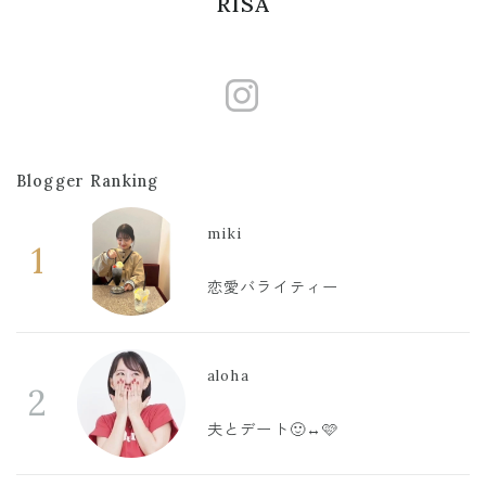
RISA
https://www.
Blogger Ranking
miki
1
恋愛バライティー
aloha
2
夫とデート🙂‍↔️🩷