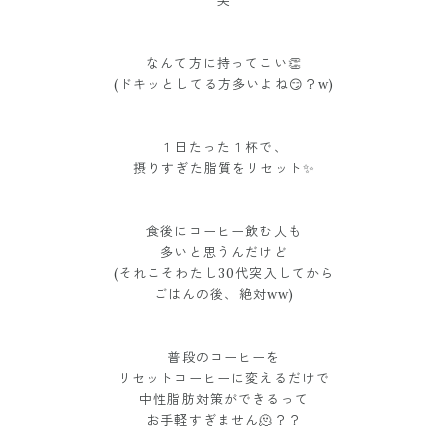
笑
なんて方に持ってこい👏
(ドキッとしてる方多いよね😏？w)
１日たった１杯で、
摂りすぎた脂質をリセット✨
食後にコーヒー飲む人も
多いと思うんだけど
(それこそわたし30代突入してから
ごはんの後、絶対ww)
普段のコーヒーを
リセットコーヒーに変えるだけで
中性脂肪対策ができるって
お手軽すぎません🫠？？