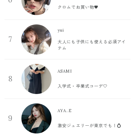
クロムでお買い物🖤
yui
7
大人にも子供にも使える必須アイ
テム
ASAMI
8
入学式・卒業式コーデ🤍
AYA..E
9
激安ジュエリーが東京でも！💍