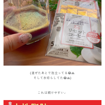
(混ぜたあとで泡立ってる😂🙏
そして氷切らしてた😂🙏)
これは続けやすい♩