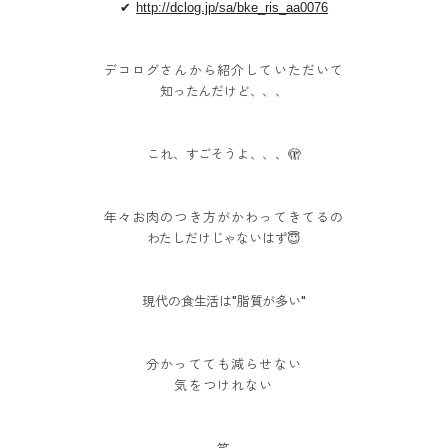
✔︎
http://dclog.jp/sa/bke_ris_aa0076
デコログさんから紹介していただいて
知ったんだけど、、、
これ、すごそうよ、、、🫣
年々お肉のつき方がかわってきてるの
わたしだけじゃないはず😇
現代の食生活は
"脂質が多い"
分かってても減らせない
気をつけれない