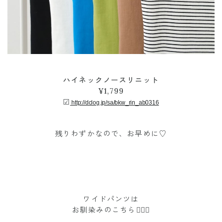
ハイネックノースリニット
¥1,799
☑︎
http://dclog.jp/sa/bkw_rin_ab0316
残りわずかなので、お早めに♡
ワイドパンツは
お馴染みのこちら💁🏼‍♀️