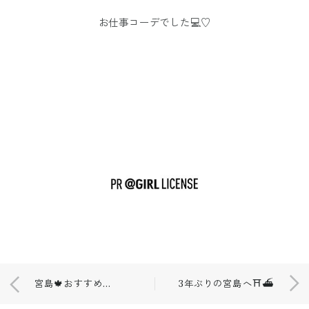
お仕事コーデでした💻♡
宮島🍁おすすめ絶景カフェ☕️♡
3年ぶりの宮島へ⛩️⛴️