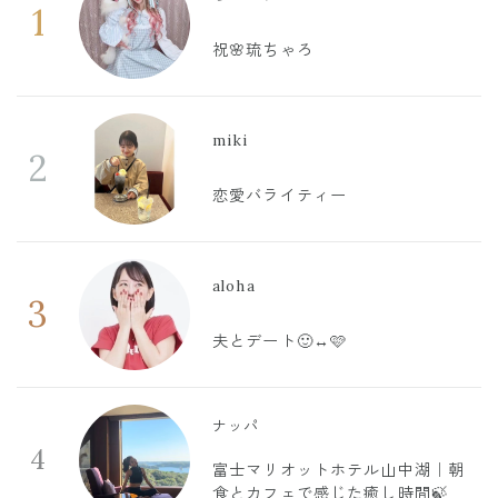
1
祝🌸琉ちゃろ
miki
2
恋愛バライティー
aloha
3
夫とデート🙂‍↔️🩷
ナッパ
4
富士マリオットホテル山中湖｜朝
食とカフェで感じた癒し時間🍃