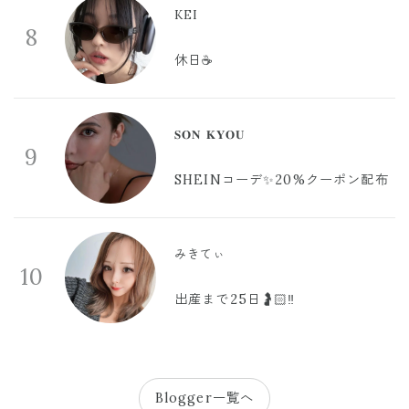
KEI
8
休日☕️
𝐒𝐎𝐍 𝐊𝐘𝐎𝐔
9
SHEINコーデ✨20%クーポン配布
みきてぃ
10
出産まで25日🤰🏻‼️
Blogger一覧へ