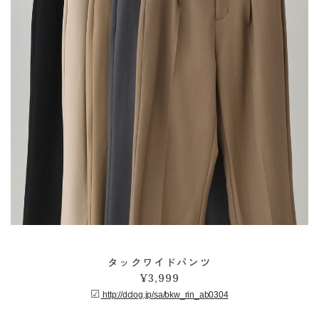
タックワイドパンツ
¥3,999
☑︎
http://dclog.jp/sa/bkw_rin_ab0304