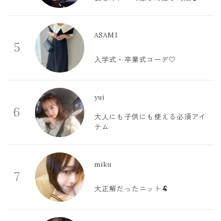
ASAMI
5
入学式・卒業式コーデ🤍
yui
6
大人にも子供にも使える必須アイ
テム
miku
7
大正解だったニット🐏