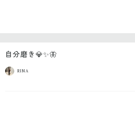
自分磨き💎✨🦋
RINA