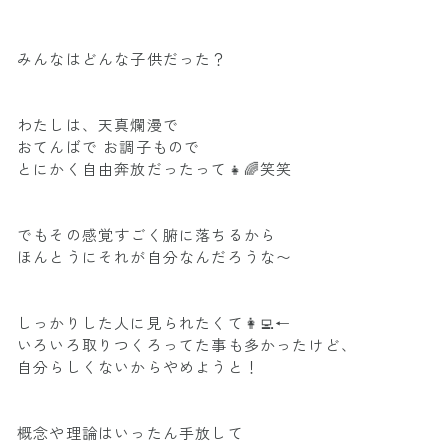
みんなはどんな子供だった？
わたしは、天真爛漫で
おてんばで お調子もので
とにかく自由奔放だったって👧🌈笑笑
でもその感覚すごく腑に落ちるから
ほんとうにそれが自分なんだろうな〜
しっかりした人に見られたくて👩‍💻←
いろいろ取りつくろってた事も多かったけど、
自分らしくないからやめようと！
概念や理論はいったん手放して