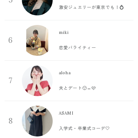
激安ジュエリーが東京でも！💍
miki
6
恋愛バライティー
aloha
7
夫とデート🙂‍↔️🩷
ASAMI
8
入学式・卒業式コーデ🤍