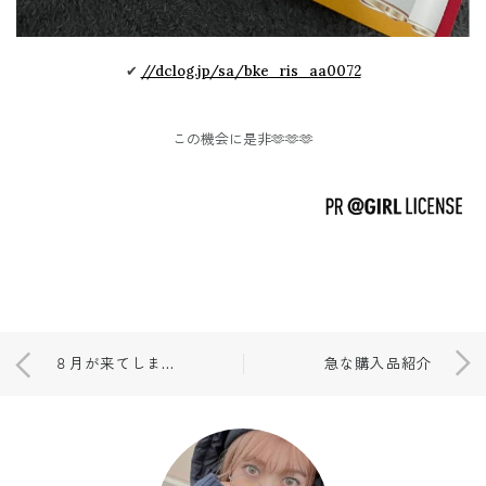
✔︎
//dclog.jp/sa/bke_ris_aa0072
この機会に是非🫶🫶🫶
８月が来てしまった←
急な購入品紹介