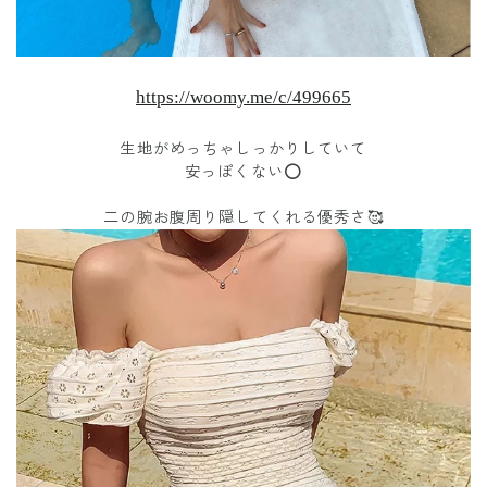
https://woomy.me/c/499665
生地がめっちゃしっかりしていて
安っぽくない⭕️
二の腕お腹周り隠してくれる優秀さ🥰