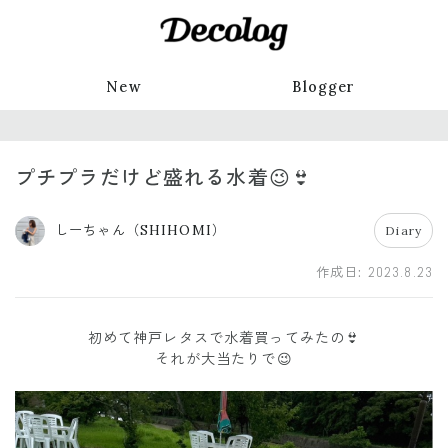
New
Blogger
プチプラだけど盛れる水着😉👙
しーちゃん（SHIHOMI）
Diary
作成日:
2023.8.23
初めて神戸レタスで水着買ってみたの👙
それが大当たりで😉