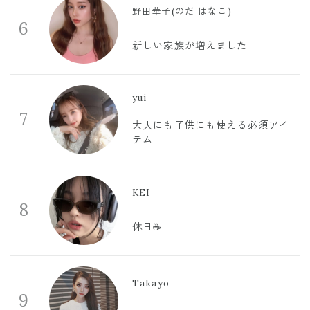
野田華子(のだ はなこ)
6
新しい家族が増えました
yui
7
大人にも子供にも使える必須アイ
テム
KEI
8
休日☕️
Takayo
9