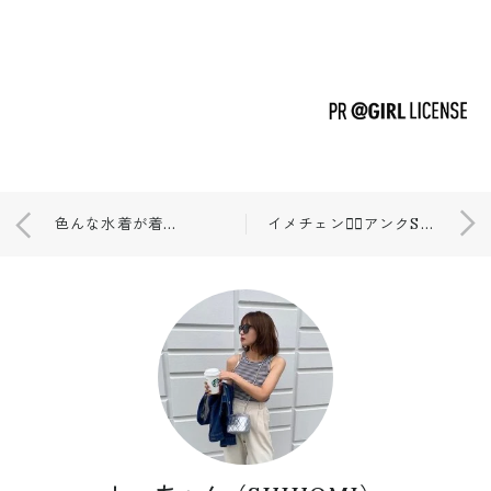
色んな水着が着られる🥰
イメチェン💇‍♀️アンクSALEしてる😳