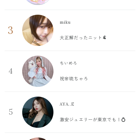
miku
3
大正解だったニット🐏
ちいめろ
4
祝🌸琉ちゃろ
AYA..E
5
激安ジュエリーが東京でも！💍