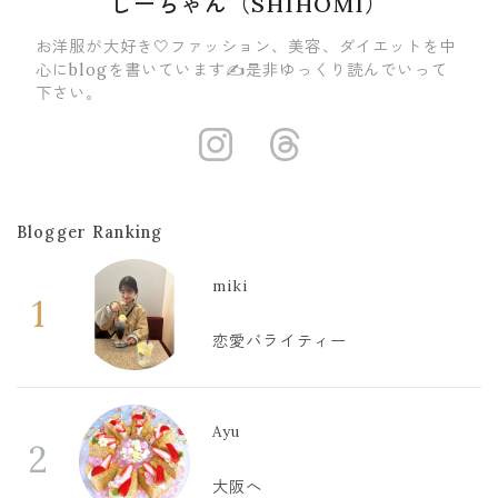
しーちゃん（SHIHOMI）
お洋服が大好き🤍ファッション、美容、ダイエットを中
心にblogを書いています✍️是非ゆっくり読んでいって
下さい。
https://insta
https://ww
Blogger Ranking
miki
1
恋愛バライティー
Ayu
2
大阪へ