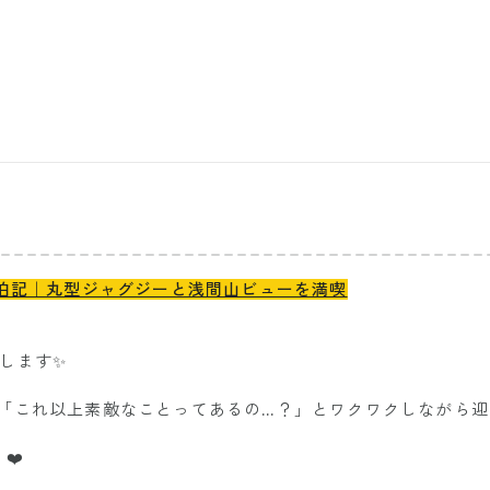
宿泊記｜丸型ジャグジーと浅間山ビューを満喫
します✨
「これ以上素敵なことってあるの…？」とワクワクしながら迎
❤️