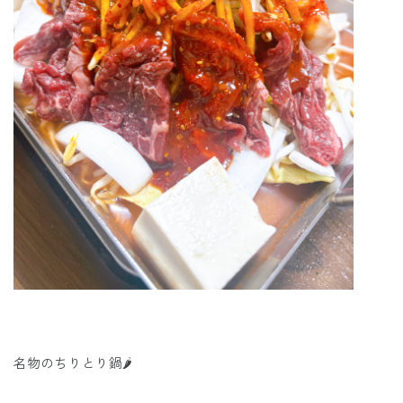
名物のちりとり鍋🌶️