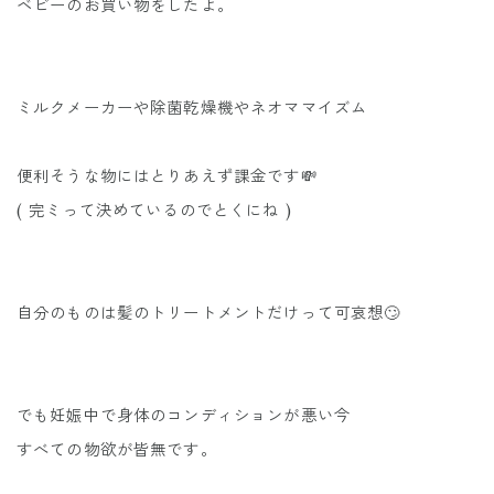
ベビーのお買い物をしたよ。
ミルクメーカーや除菌乾燥機やネオママイズム
便利そうな物にはとりあえず課金です💸
( 完ミって決めているのでとくにね )
自分のものは髪のトリートメントだけって可哀想🙄
でも妊娠中で身体のコンディションが悪い今
すべての物欲が皆無です。