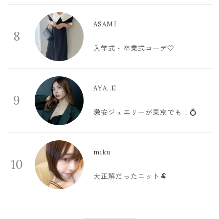
ASAMI
8
入学式・卒業式コーデ🤍
AYA..E
9
激安ジュエリーが東京でも！💍
miku
10
大正解だったニット🐏