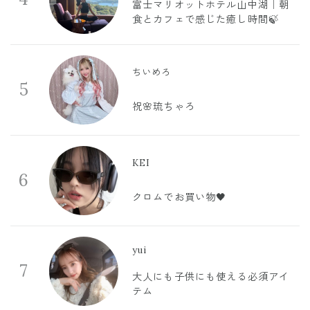
富士マリオットホテル山中湖｜朝
食とカフェで感じた癒し時間🍃
ちいめろ
5
祝🌸琉ちゃろ
KEI
6
クロムでお買い物🖤
yui
7
大人にも子供にも使える必須アイ
テム