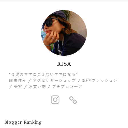
RISA
"３児のママに見えないママになる"
関東住み / アクセサリーショップ / 30代ファッション
/ 美容 / お買い物 / プチプラコーデ
https://www.in
https://ww
Blogger Ranking