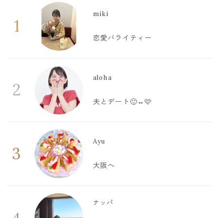
miki
1
恋愛バライティー
aloha
2
夫とデート🙂‍↔️🩷
Ayu
3
大阪へ
ナッパ
4