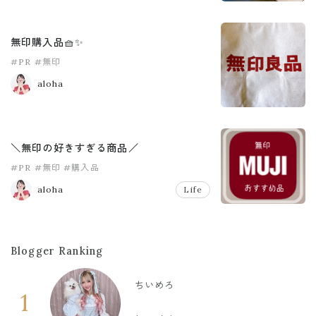
無印購入品🧺✨
#PR
#無印
aloha
＼無印の好きすぎる商品／
#PR
#無印
#購入品
aloha
Life
Blogger Ranking
ちいめろ
1