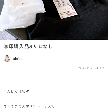
無印購入品&リピなし
aloha
作成日:
2024.1.7
こんばんは😗💕
さっきまで大学メンバー７人で