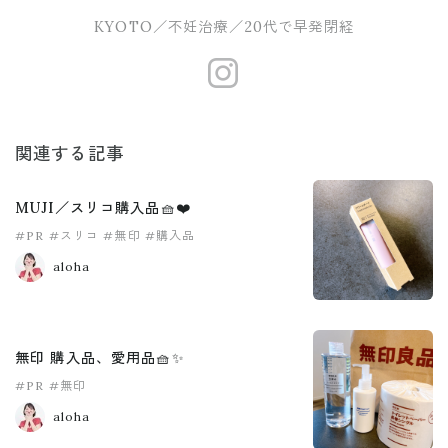
KYOTO／不妊治療／20代で早発閉経
https://www.
関連する記事
MUJI／スリコ購入品🧺❤️
#PR
#スリコ
#無印
#購入品
aloha
無印 購入品、愛用品🧺✨
#PR
#無印
aloha