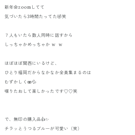
新年会zoomしてて
気づいたら3時間たってた🤣笑
７人もいたら数人同時に話すから
しっちゃかめっちゃか w w
ほぼほぼ関西にいるけど、
ひとり福岡だからなかなか全員集まるのは
むずかしく🫨💦
喋りたおして楽しかったです♡♡笑
で、無印の購入品👍✨
チラッとうつるブルーが可愛い（笑）