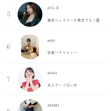
AYA..E
5
激安ジュエリーが東京でも！💍
miki
6
恋愛バライティー
aloha
7
夫とデート🙂‍↔️🩷
ASAMI