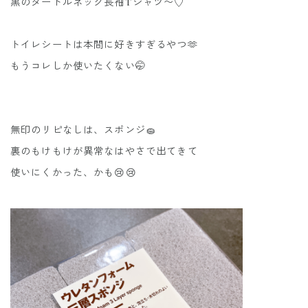
黒のタートルネック長袖Tシャツ〜♡
トイレシートは本間に好きすぎるやつ🫶
もうコレしか使いたくない🤭
無印のリピなしは、スポンジ🧽
裏のもけもけが異常なはやさで出てきて
使いにくかった、かも😢😢