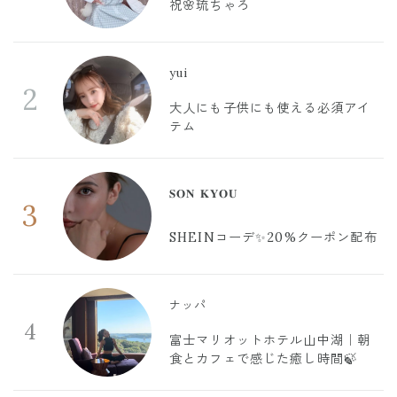
祝🌸琉ちゃろ
yui
2
大人にも子供にも使える必須アイ
テム
𝐒𝐎𝐍 𝐊𝐘𝐎𝐔
3
SHEINコーデ✨20%クーポン配布
ナッパ
4
富士マリオットホテル山中湖｜朝
食とカフェで感じた癒し時間🍃