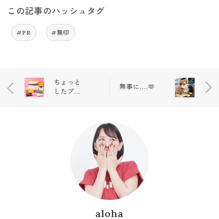
この記事のハッシュタグ
#PR
#無印
ちょっと
無事に....🫶
したプレ
ゼント、
手土産に
🎁
aloha