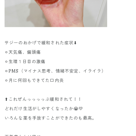
サジーのおかげで緩和された症状⬇︎
⚪︎天気痛、偏頭痛
⚪︎生理１日目の激痛
⚪︎PMS（マイナス思考、情緒不安定、イライラ）
⚪︎月に何回もできてた口内炎
⬆︎これぜんっっっっぶ緩和されて！！
どれだけ生活がしやすくなったか😭💛
いろんな薬を手放すことができたのも最高。