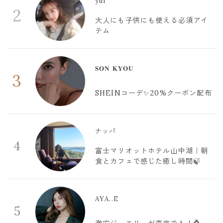
yui
2
大人にも子供にも使える必須アイ
テム
𝐒𝐎𝐍 𝐊𝐘𝐎𝐔
3
SHEINコーデ✨20%クーポン配布
ナッパ
4
富士マリオットホテル山中湖｜朝
食とカフェで感じた癒し時間🍃
AYA..E
5