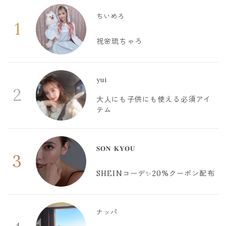
ちいめろ
1
祝🌸琉ちゃろ
yui
2
大人にも子供にも使える必須アイ
テム
𝐒𝐎𝐍 𝐊𝐘𝐎𝐔
3
SHEINコーデ✨20%クーポン配布
ナッパ