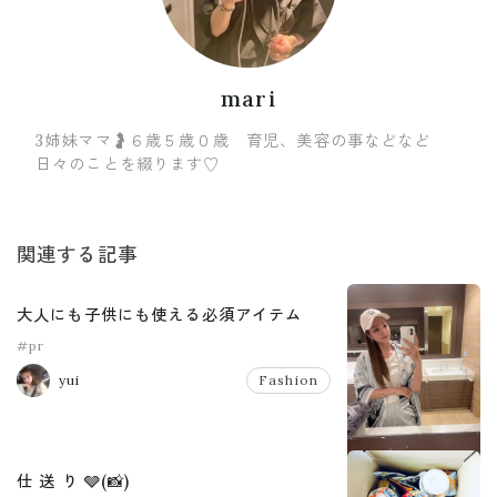
mari
3姉妹ママ🤰６歳５歳０歳 育児、美容の事などなど
日々のことを綴ります♡
関連する記事
大人にも子供にも使える必須アイテム
#pr
yui
Fashion
仕 送 り 🩶(📸)