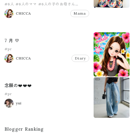
#6人
#6人のママ
#6人の子のお母さん
#8人家族
#PR
#pr
CHICCA
Mama
7 月 💛
#pr
CHICCA
Diary
念願の❤️❤️❤️
#pr
yui
Blogger Ranking