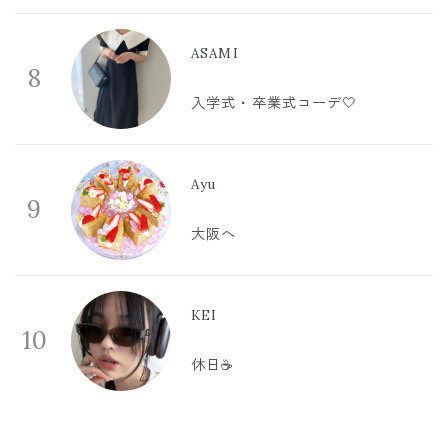
ASAMI
8
入学式・卒業式コーデ🤍
Ayu
9
大阪へ
KEI
10
休日☕️