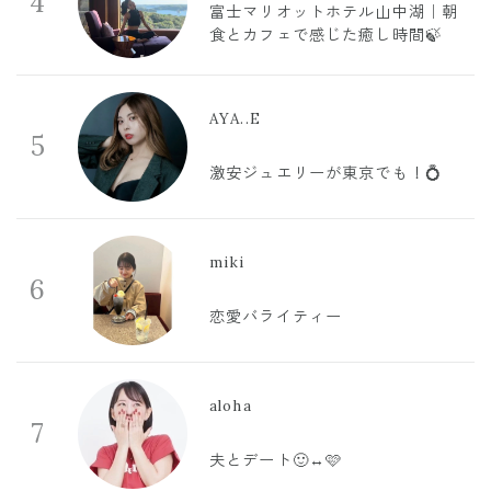
4
富士マリオットホテル山中湖｜朝
食とカフェで感じた癒し時間🍃
AYA..E
5
激安ジュエリーが東京でも！💍
miki
6
恋愛バライティー
aloha
7
夫とデート🙂‍↔️🩷