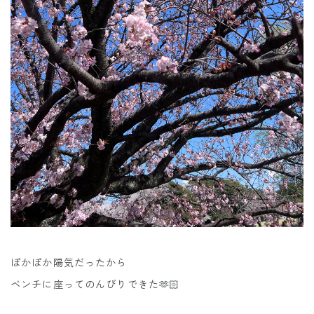
ぽかぽか陽気だったから
ベンチに座ってのんびりできた🫶🏻