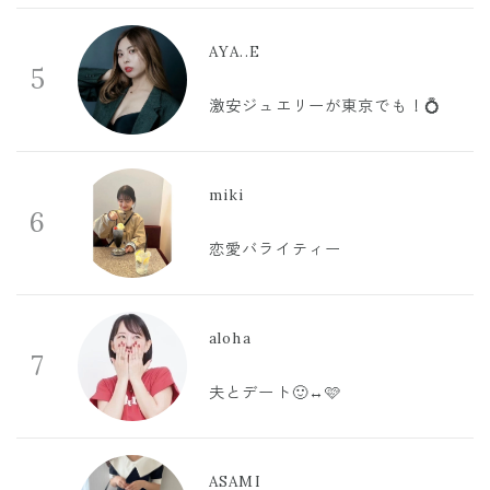
AYA..E
5
激安ジュエリーが東京でも！💍
miki
6
恋愛バライティー
aloha
7
夫とデート🙂‍↔️🩷
ASAMI