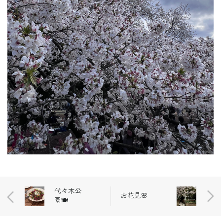
代々木公
お花見🌸
園🍽️