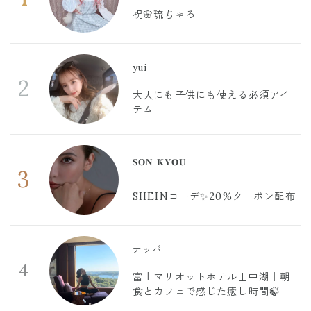
祝🌸琉ちゃろ
yui
2
大人にも子供にも使える必須アイ
テム
𝐒𝐎𝐍 𝐊𝐘𝐎𝐔
3
SHEINコーデ✨20%クーポン配布
ナッパ
4
富士マリオットホテル山中湖｜朝
食とカフェで感じた癒し時間🍃