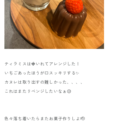
ティラミスは🍓いれてアレンジした！
いちごあったほうが口スッキリする✨
カヌレは取り出すの難しかった、、、、
これはまたリベンジしたいなぁ😥
色々落ち着いたらまたお菓子作りしよ🫡