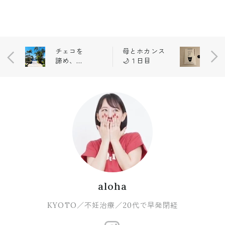
チェコを
母とホカンス
諦め、沖
🌙１日目
縄へ行く
の巻。
aloha
KYOTO／不妊治療／20代で早発閉経