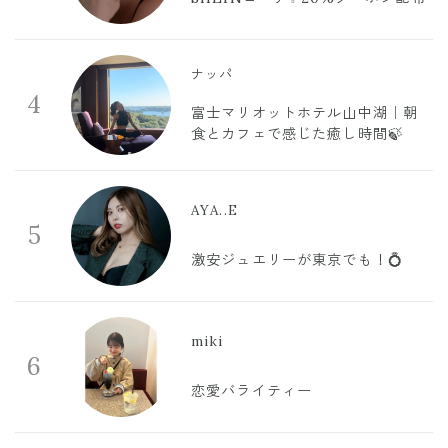
ナッパ
4
富士マリオットホテル山中湖｜朝
食とカフェで感じた癒し時間🍃
AYA..E
5
激安ジュエリーが東京でも！💍
miki
6
恋愛バライティー