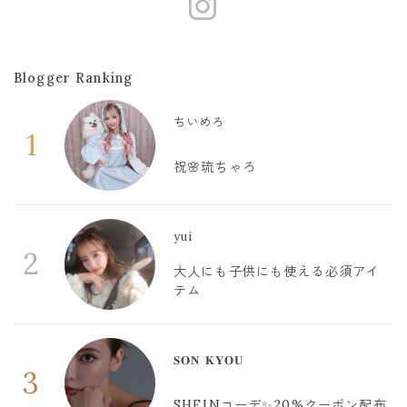
https://www.
Blogger Ranking
ちいめろ
1
祝🌸琉ちゃろ
yui
2
大人にも子供にも使える必須アイ
テム
𝐒𝐎𝐍 𝐊𝐘𝐎𝐔
3
SHEINコーデ✨20%クーポン配布