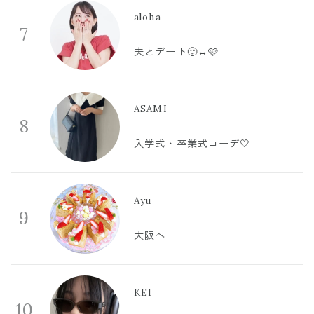
aloha
7
夫とデート🙂‍↔️🩷
ASAMI
8
入学式・卒業式コーデ🤍
Ayu
9
大阪へ
KEI
10