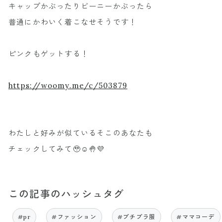
キャップかぶったりビーニーかぶったら
普通にかわいく着こなせそうです！
ピンクもゲットする！
https://woomy.me/c/503879
わたしと好みが似ているそこのあなたも
チェックしてみて🥹☺️🤚💜
この記事のハッシュタグ
#pr
#ファッション
#プチプラ服
#ママコーデ