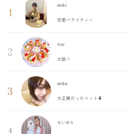
miki
1
恋愛バライティー
Ayu
2
大阪へ
miku
3
大正解だったニット🐏
ちいめろ
4