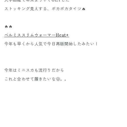
入手困難で年末ようやくGETした
ストッキング見えする、ポカポカタイツ🔥
🔥🔥
ベルミススリムウォーマーHeat+
今年も早くから人気で今日再販開始したみたい！
今年はミニスカも流行りだから
これと合わせて履きたいな🫢。。