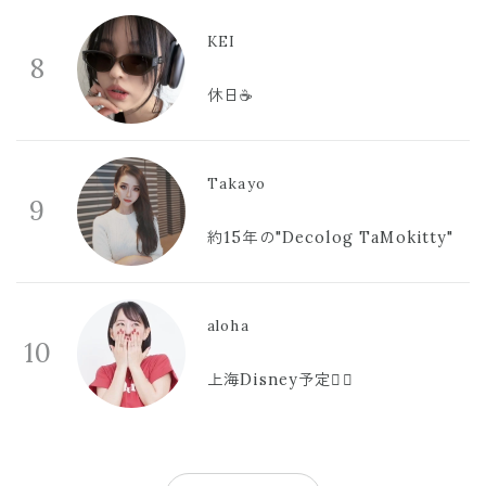
KEI
8
休日☕️
Takayo
9
約15年の"Decolog TaMokitty"
aloha
10
上海Disney予定🫪🩷