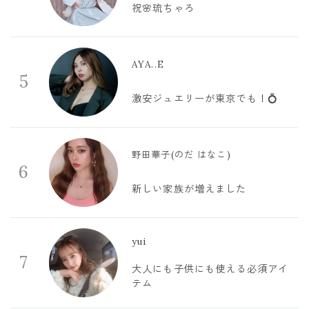
祝🌸琉ちゃろ
AYA..E
5
激安ジュエリーが東京でも！💍
野田華子(のだ はなこ)
6
新しい家族が増えました
yui
7
大人にも子供にも使える必須アイ
テム