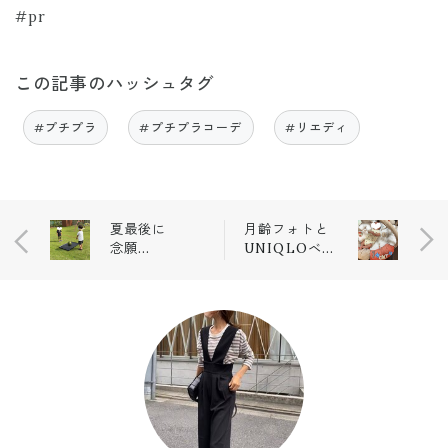
#pr
この記事のハッシュタグ
#プチプラ
#プチプラコーデ
#リエディ
夏最後に
月齢フォトと
念願
UNIQLOベビ
の..！
ー