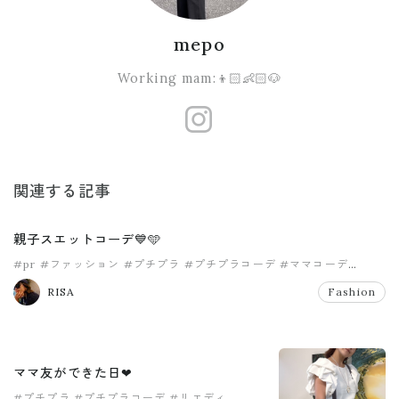
mepo
Working mam:👦🏻👶🏻🐶
https://www
関連する記事
親子スエットコーデ💙🩵
#pr
#ファッション
#プチプラ
#プチプラコーデ
#ママコーデ
#リエディ
RISA
Fashion
ママ友ができた日❤︎
#プチプラ
#プチプラコーデ
#リエディ