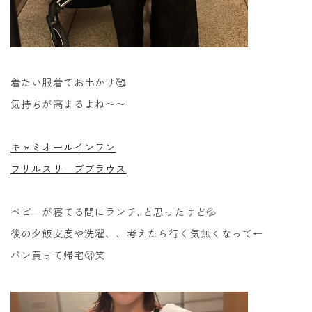
着たい服着てお出かけ🥰
気持ちが高まるよね〜〜
キャミオールインワン
フリルスリーブブラウス
ベビーが寝てる間にランチ..と思ったけど💦
後の夕飯支度や洗濯、、考えたら行く気無くなって←
パン買って帰宅🫢笑