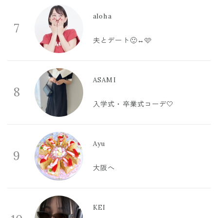
aloha
7
夫とデート🙂‍↔️🩷
ASAMI
8
入学式・卒業式コーデ🤍
Ayu
9
大阪へ
KEI