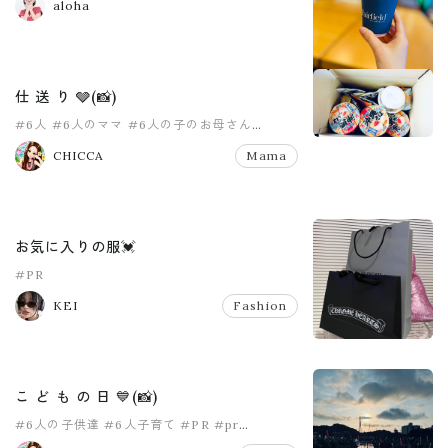
aloha
仕 送 り 🩶(📸)
#6人
#6人のママ
#6人の子のお母さん
#8人家族
#PR
#pr
CHICCA
Mama
お気に入りの服💓
#PR
KEI
Fashion
こ ど も の 日 💙(📸)
#6人の子供達
#6人子育て
#PR
#pr
#こどもの日
#女の子ママ