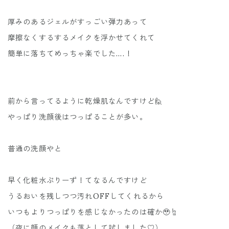
厚みのあるジェルがすっごい弾力あって
摩擦なくするするメイクを浮かせてくれて
簡単に落ちてめっちゃ楽でした....！
前から言ってるように乾燥肌なんですけど🙋
やっぱり洗顔後はつっぱることが多い。
普通の洗顔やと
早く化粧水ぷりーず！てなるんですけど
うるおいを残しつつ汚れOFFしてくれるから
いつもよりつっぱりを感じなかったのは確か🥹☝️
（夜に顔のメイクも落として試しました♡）