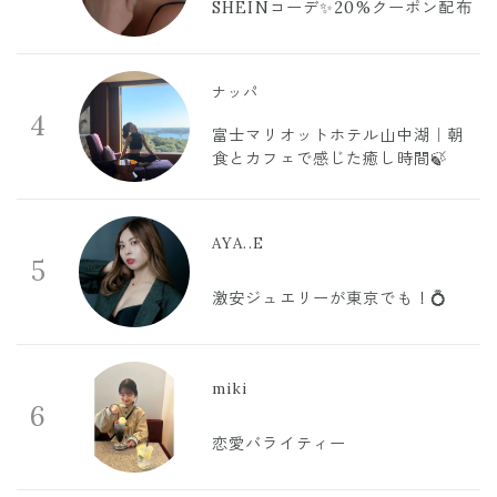
SHEINコーデ✨20%クーポン配布
ナッパ
4
富士マリオットホテル山中湖｜朝
食とカフェで感じた癒し時間🍃
AYA..E
5
激安ジュエリーが東京でも！💍
miki
6
恋愛バライティー