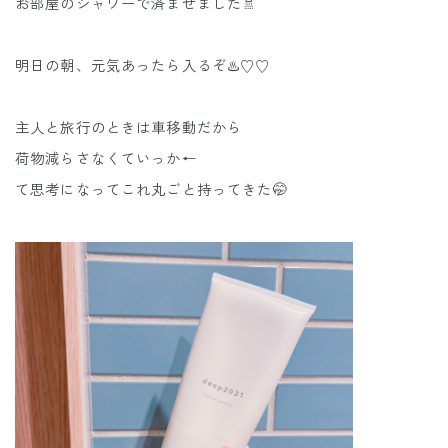
お部屋のシャワーで済ませました🚿
明日の朝、元気あったら入るぞ♨️♡♡
主人と旅行のときは車移動だから
荷物減らさなくていっか←
て思考になってこれ丸ごと持ってきた🤭