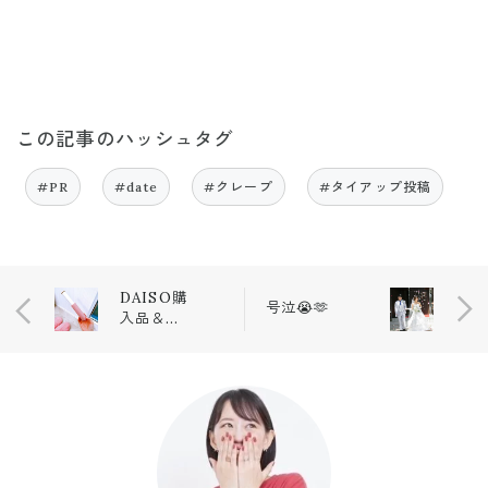
この記事のハッシュタグ
#PR
#date
#クレープ
#タイアップ投稿
DAISO購
号泣😭🫶
入品＆買
ってよか
ったもの
🤍