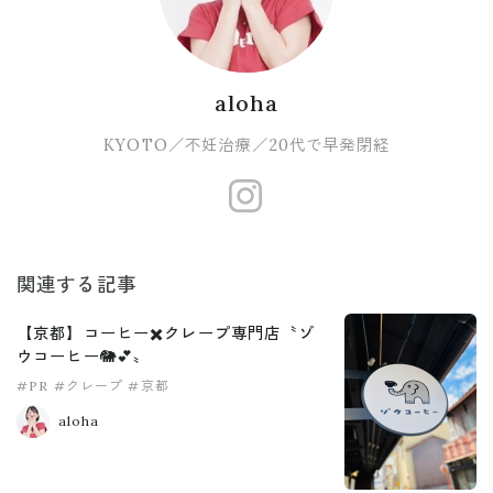
aloha
KYOTO／不妊治療／20代で早発閉経
https://www.
関連する記事
【京都】コーヒー✖️クレープ専門店〝ゾ
ウコーヒー🐘💕〟
#PR
#クレープ
#京都
aloha