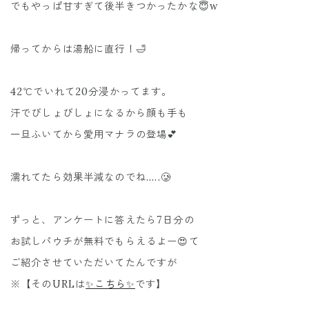
でもやっぱ甘すぎて後半きつかったかな😇w
帰ってからは湯船に直行！🛁
42℃でいれて20分浸かってます。
汗でびしょびしょになるから顔も手も
一旦ふいてから愛用マナラの登場💕
濡れてたら効果半減なのでね.....🥲
ずっと、アンケートに答えたら7日分の
お試しパウチが無料でもらえるよー😍て
ご紹介させていただいてたんですが
※【そのURLは
✨こちら✨
です】