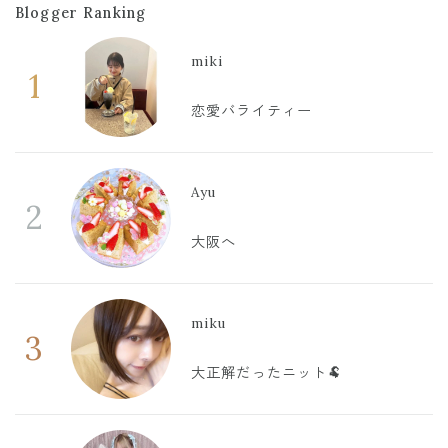
Blogger Ranking
miki
1
恋愛バライティー
Ayu
2
大阪へ
miku
3
大正解だったニット🐏