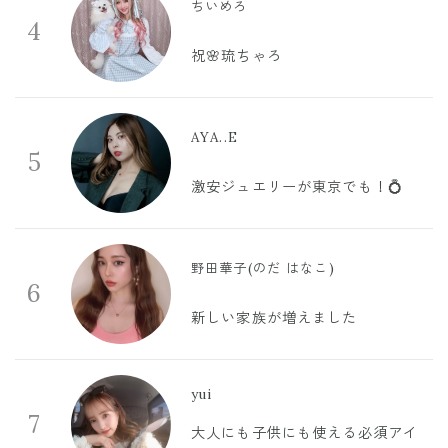
ちいめろ
4
祝🌸琉ちゃろ
AYA..E
5
激安ジュエリーが東京でも！💍
野田華子(のだ はなこ)
6
新しい家族が増えました
yui
7
大人にも子供にも使える必須アイ