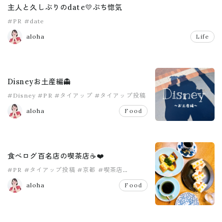
主人と久しぶりのdate💛ぷち惚気
#PR
#date
aloha
Life
Disneyお土産編👻
#Disney
#PR
#タイアップ
#タイアップ投稿
aloha
Food
食べログ百名店の喫茶店☕️❤️
#PR
#タイアップ投稿
#京都
#喫茶店
#市川屋珈琲
#食べログ百名店
aloha
Food