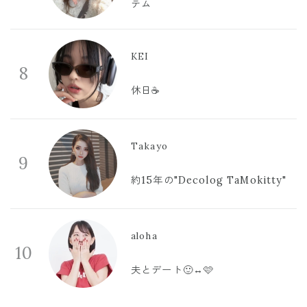
テム
KEI
8
休日☕️
Takayo
9
約15年の"Decolog TaMokitty"
aloha
10
夫とデート🙂‍↔️🩷