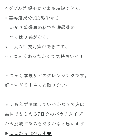
⚪︎ダブル洗顔不要で楽＆時短できて、
⚪︎美容液成分91.3%やから
かなり乾燥肌の私でも洗顔後の
つっぱり感がなく、
⚪︎主人の毛穴対策ができてて、
⚪︎とにかくあったかくて気持ちいい！
とにかく本気リピのクレンジングです。
好きすぎる！主人と取り合い←
とりあえずお試しでいいかな？て方は
無料でもらえる7日分のパウチタイプ
から挑戦するのもありかなと思います！
▶︎
ここから飛べます❤️