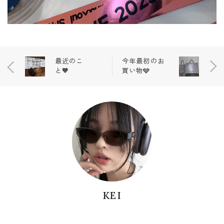
最近のこ
今年最初のお
と🧡
買い物🩶
KEI