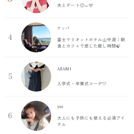
夫とデート🙂‍↔️🩷
ナッパ
4
富士マリオットホテル山中湖｜朝
食とカフェで感じた癒し時間🍃
ASAMI
5
入学式・卒業式コーデ🤍
yui
6
大人にも子供にも使える必須アイ
テム