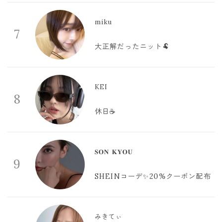
miku
7
大正解だったニット🐏
KEI
8
休日☕️
𝐒𝐎𝐍 𝐊𝐘𝐎𝐔
9
SHEINコーデ✨20%クーポン配布
みきてぃ