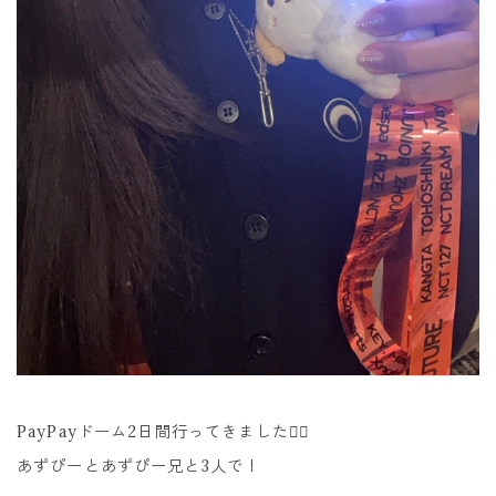
PayPayドーム2日間行ってきました❤️‍🔥
あずぴーとあずぴー兄と3人で！