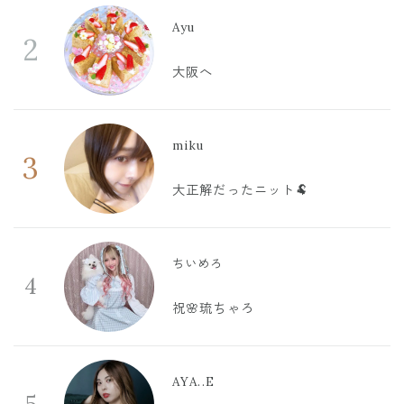
Ayu
2
大阪へ
miku
3
大正解だったニット🐏
ちいめろ
4
祝🌸琉ちゃろ
AYA..E