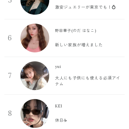
5
激安ジュエリーが東京でも！💍
野田華子(のだ はなこ)
6
新しい家族が増えました
yui
7
大人にも子供にも使える必須アイ
テム
KEI
8
休日☕️