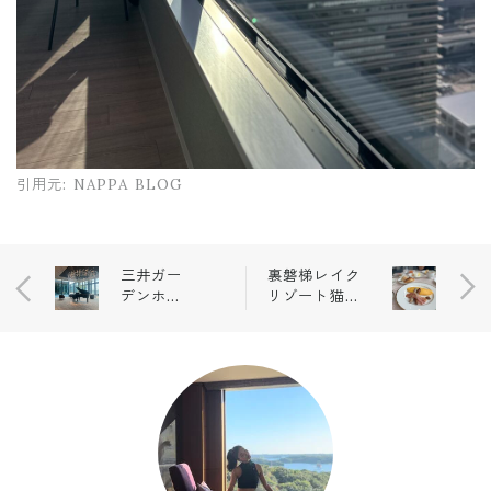
引用元:
NAPPA BLOG
三井ガー
裏磐梯レイク
デンホテ
リゾート猫魔
ル横浜み
離宮｜3日目の
なとみら
朝食と、最終
いプレミ
日の余韻❤️
ア｜音と
景色に癒
されるホ
テルステ
イ（ロビ
ー編）