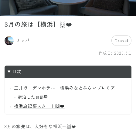
3月の旅は【横浜】🙌❤️
ナッパ
Travel
作成日:
2026.5.1
目次
三井ガーデンホテル 横浜みなとみらいプレミア
宿泊したお部屋
横浜旅記事スタート🙌❤️
3月の旅先は、大好きな横浜へ🙌❤️