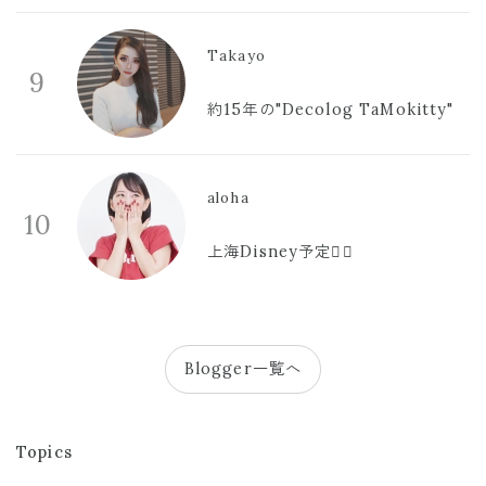
Takayo
9
約15年の"Decolog TaMokitty"
aloha
10
上海Disney予定🫪🩷
Blogger一覧へ
Topics