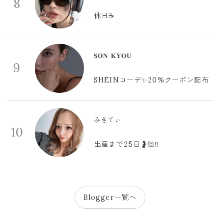
8
休日☕️
𝐒𝐎𝐍 𝐊𝐘𝐎𝐔
9
SHEINコーデ✨20%クーポン配布
みきてぃ
10
出産まで25日🤰🏻‼️
Blogger一覧へ