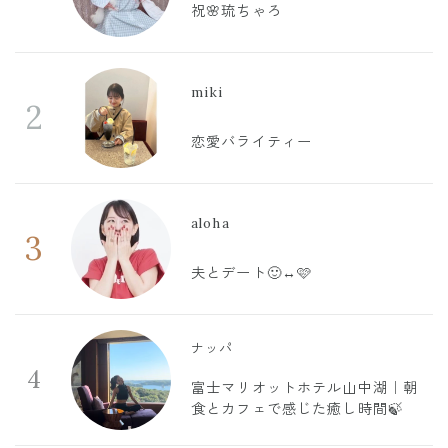
祝🌸琉ちゃろ
miki
2
恋愛バライティー
aloha
3
夫とデート🙂‍↔️🩷
ナッパ
4
富士マリオットホテル山中湖｜朝
食とカフェで感じた癒し時間🍃