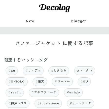
New
Blogger
#ファージャケット に関する記事
関連するハッシュタグ
#gu
#リエディ
#しまむら
#ユニクロ
#UNIQLO
#楽天
#ジーユー
#GU
#reedit
#プチプラコーデ
#uniqlo
#神戸レタス
#kobelettuce
#ヒートテック