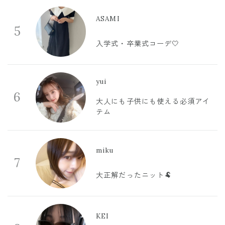
ASAMI
5
入学式・卒業式コーデ🤍
yui
6
大人にも子供にも使える必須アイ
テム
miku
7
大正解だったニット🐏
KEI