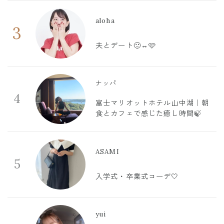
aloha
3
夫とデート🙂‍↔️🩷
ナッパ
4
富士マリオットホテル山中湖｜朝
食とカフェで感じた癒し時間🍃
ASAMI
5
入学式・卒業式コーデ🤍
yui