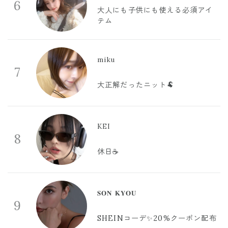
6
大人にも子供にも使える必須アイ
テム
miku
7
大正解だったニット🐏
KEI
8
休日☕️
𝐒𝐎𝐍 𝐊𝐘𝐎𝐔
9
SHEINコーデ✨20%クーポン配布