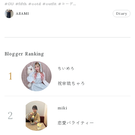
#GU
#fifth
#ootd
#outfit
#コーデ
#ストラップポインテッドパンプス
ASAMI
Diary
Blogger Ranking
ちいめろ
1
祝🌸琉ちゃろ
miki
2
恋愛バライティー