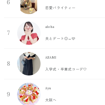
6
恋愛バライティー
aloha
7
夫とデート🙂‍↔️🩷
ASAMI
8
入学式・卒業式コーデ🤍
Ayu
9
大阪へ