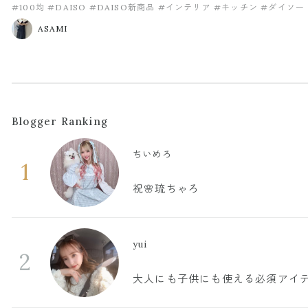
#100均
#DAISO
#DAISO新商品
#インテリア
#キッチン
#ダイソー
ASAMI
Blogger Ranking
ちいめろ
1
祝🌸琉ちゃろ
yui
2
大人にも子供にも使える必須アイ