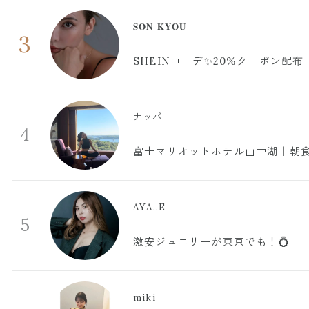
𝐒𝐎𝐍 𝐊𝐘𝐎𝐔
3
SHEINコーデ✨20%クーポン配布
ナッパ
4
富士マリオットホテル山中湖｜朝食
AYA..E
5
激安ジュエリーが東京でも！💍
miki