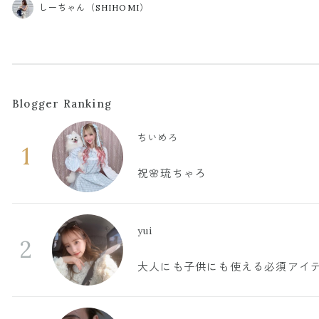
しーちゃん（SHIHOMI）
Blogger Ranking
ちいめろ
1
祝🌸琉ちゃろ
yui
2
大人にも子供にも使える必須アイ