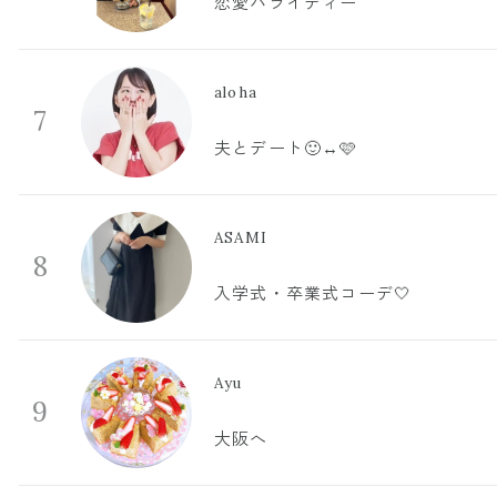
恋愛バライティー
aloha
7
夫とデート🙂‍↔️🩷
ASAMI
8
入学式・卒業式コーデ🤍
Ayu
9
大阪へ