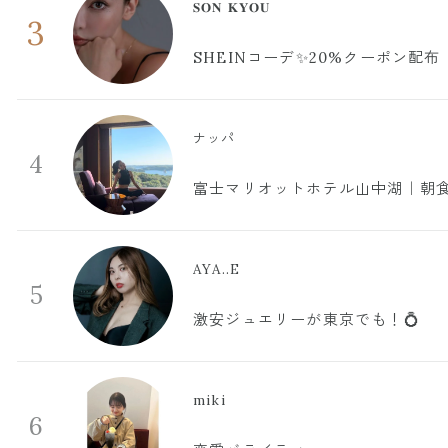
𝐒𝐎𝐍 𝐊𝐘𝐎𝐔
3
SHEINコーデ✨20%クーポン配布
ナッパ
4
富士マリオットホテル山中湖｜朝食
AYA..E
5
激安ジュエリーが東京でも！💍
miki
6