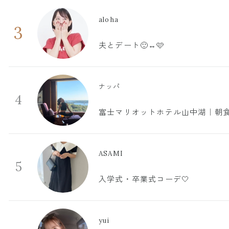
aloha
3
夫とデート🙂‍↔️🩷
ナッパ
4
富士マリオットホテル山中湖｜朝食
ASAMI
5
入学式・卒業式コーデ🤍
yui