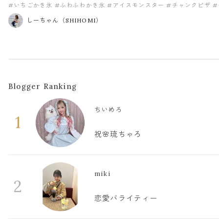
#いちごかき氷
#ふわふわかき氷
#アイスモンスター
#チャンクピザ
しーちゃん（SHIHOMI）
Blogger Ranking
ちいめろ
1
祝🌸琉ちゃろ
miki
2
恋愛バライティー