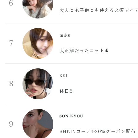
6
大人にも子供にも使える必須アイ
miku
7
大正解だったニット🐏
KEI
8
休日☕️
𝐒𝐎𝐍 𝐊𝐘𝐎𝐔
9
SHEINコーデ✨20%クーポン配布