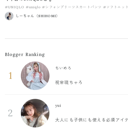
#UNIQLO
#uniqlo
#シフォンプリーツスカートパンツ
#ソフトニッ
しーちゃん（SHIHOMI）
Blogger Ranking
ちいめろ
1
祝🌸琉ちゃろ
yui
2
大人にも子供にも使える必須アイ