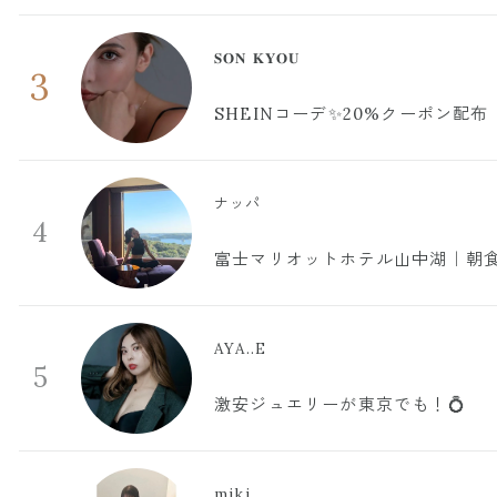
𝐒𝐎𝐍 𝐊𝐘𝐎𝐔
3
SHEINコーデ✨20%クーポン配布
ナッパ
4
富士マリオットホテル山中湖｜朝食
AYA..E
5
激安ジュエリーが東京でも！💍
miki