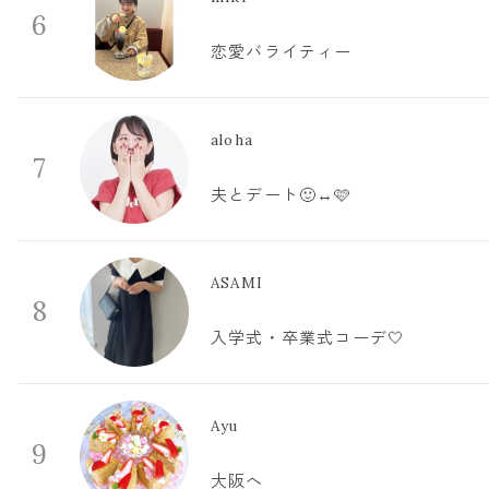
6
恋愛バライティー
aloha
7
夫とデート🙂‍↔️🩷
ASAMI
8
入学式・卒業式コーデ🤍
Ayu
9
大阪へ