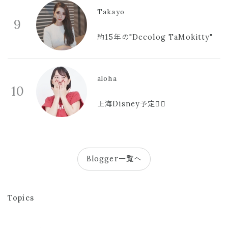
Takayo
9
約15年の"Decolog TaMokitty"
aloha
10
上海Disney予定🫪🩷
Blogger一覧へ
Topics