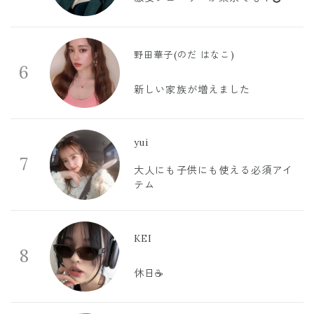
野田華子(のだ はなこ)
6
新しい家族が増えました
yui
7
大人にも子供にも使える必須アイ
テム
KEI
8
休日☕️