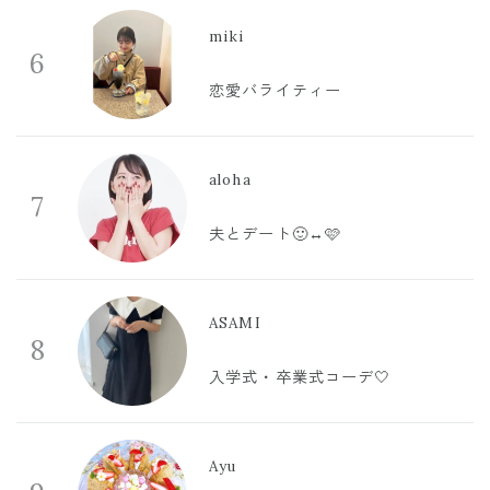
miki
6
恋愛バライティー
aloha
7
夫とデート🙂‍↔️🩷
ASAMI
8
入学式・卒業式コーデ🤍
Ayu