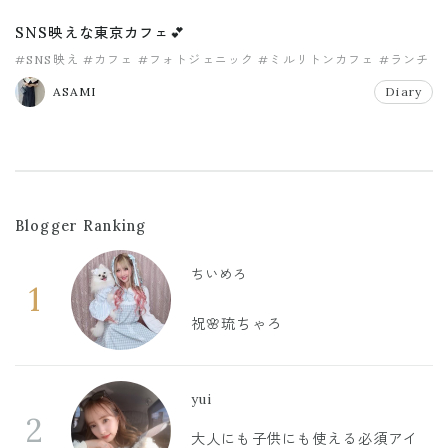
SNS映えな東京カフェ💕
#SNS映え
#カフェ
#フォトジェニック
#ミルリトンカフェ
#ランチ
#春休み
ASAMI
Diary
Blogger Ranking
ちいめろ
1
祝🌸琉ちゃろ
yui
2
大人にも子供にも使える必須アイ