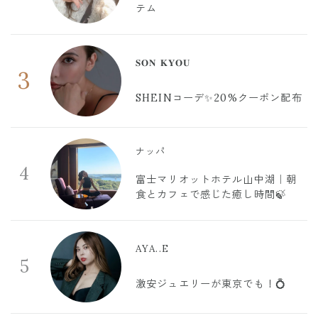
テム
𝐒𝐎𝐍 𝐊𝐘𝐎𝐔
3
SHEINコーデ✨20%クーポン配布
ナッパ
4
富士マリオットホテル山中湖｜朝
食とカフェで感じた癒し時間🍃
AYA..E
5
激安ジュエリーが東京でも！💍