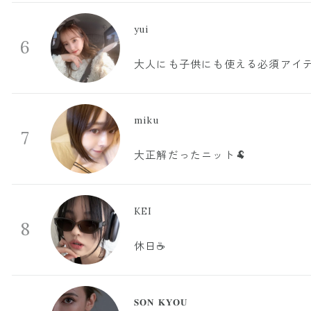
yui
6
大人にも子供にも使える必須アイ
miku
7
大正解だったニット🐏
KEI
8
休日☕️
𝐒𝐎𝐍 𝐊𝐘𝐎𝐔