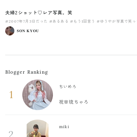
夫婦2ショット♡レア写真。笑
#2007年7月3日だった
#あるある
#もう1回言う
#ゆうやが写真で笑っ
𝐒𝐎𝐍 𝐊𝐘𝐎𝐔
Blogger Ranking
ちいめろ
1
祝🌸琉ちゃろ
miki
2