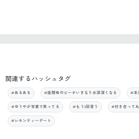
関連するハッシュタグ
#あるある
#座間味のビーチいきなり水深深くなる
#本
#ゆうやが写真で笑ってる
#もう1回言う
#付き合って丸
#レモンティーデート