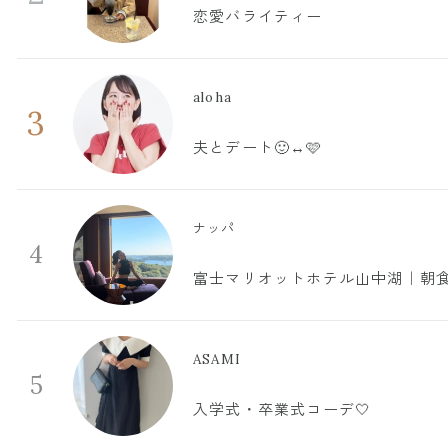
恋愛バライティー
aloha
3
夫とデート🙂‍↔️🩷
ナッパ
4
富士マリオットホテル山中湖｜朝食
ASAMI
5
入学式・卒業式コーデ🤍