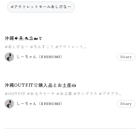
#アウトレットモールあしびなー
沖縄🐠🏝🐬⛱🐋👙
#あしびなー
#ちんすこう
#アウトレット
#アウトレットモールあしびなー
#沖縄
#沖縄お土産
しーちゃん（SHIHOMI）
Diary
沖縄OUTFIT👚購入品とお土産🍰
#OUTFIT
#おもろケーキ
#お土産
#サングラス
#プチプラ
#ヘアバンド
しーちゃん（SHIHOMI）
Diary