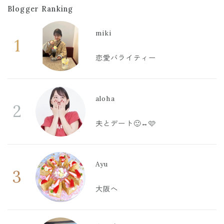
Blogger Ranking
miki
1
恋愛バライティー
aloha
2
夫とデート🙂‍↔️🩷
Ayu
3
大阪へ