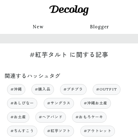
New
Blogger
#紅芋タルト に関する記事
関連するハッシュタグ
#沖縄
#購入品
#プチプラ
#OUTFIT
#あしびなー
#サングラス
#沖縄お土産
#お土産
#ヘアバンド
#おもろケーキ
#ちんすこう
#紅芋ソフト
#アウトレット