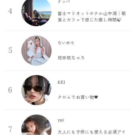
ナッパ
4
富士マリオットホテル山中湖｜朝
食とカフェで感じた癒し時間🍃
ちいめろ
5
祝🌸琉ちゃろ
KEI
6
クロムでお買い物🖤
yui
7
大人にも子供にも使える必須アイ