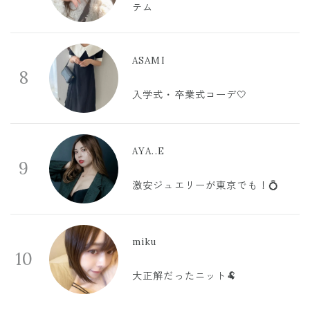
テム
ASAMI
8
入学式・卒業式コーデ🤍
AYA..E
9
激安ジュエリーが東京でも！💍
miku
10
大正解だったニット🐏