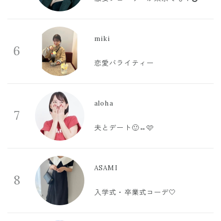
miki
6
恋愛バライティー
aloha
7
夫とデート🙂‍↔️🩷
ASAMI
8
入学式・卒業式コーデ🤍