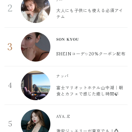
2
大人にも子供にも使える必須アイ
テム
𝐒𝐎𝐍 𝐊𝐘𝐎𝐔
3
SHEINコーデ✨20%クーポン配布
ナッパ
4
富士マリオットホテル山中湖｜朝
食とカフェで感じた癒し時間🍃
AYA..E
5
激安ジュエリーが東京でも！💍