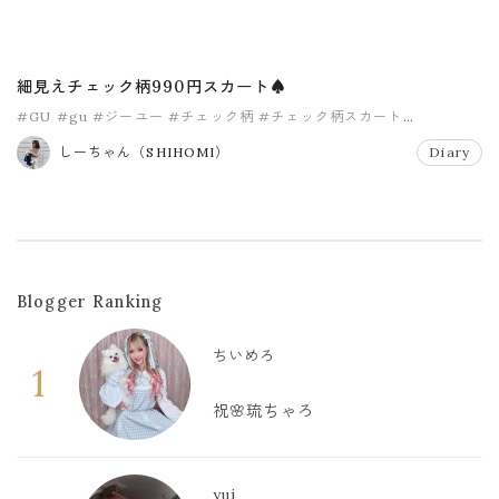
細見えチェック柄990円スカート♠️
#GU
#gu
#ジーユー
#チェック柄
#チェック柄スカート
#ハイウエストスカート
しーちゃん（SHIHOMI）
Diary
Blogger Ranking
ちいめろ
1
祝🌸琉ちゃろ
yui