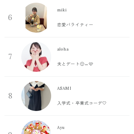
miki
6
恋愛バライティー
aloha
7
夫とデート🙂‍↔️🩷
ASAMI
8
入学式・卒業式コーデ🤍
Ayu