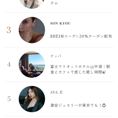
テム
𝐒𝐎𝐍 𝐊𝐘𝐎𝐔
3
SHEINコーデ✨20%クーポン配布
ナッパ
4
富士マリオットホテル山中湖｜朝
食とカフェで感じた癒し時間🍃
AYA..E
5
激安ジュエリーが東京でも！💍