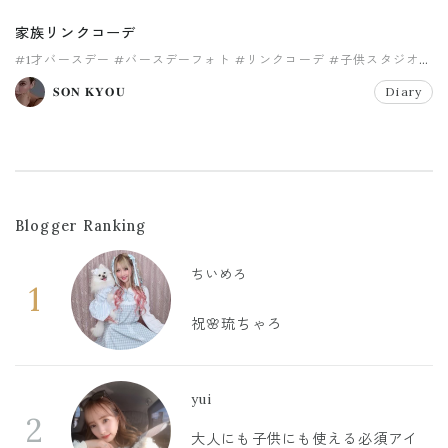
家族リンクコーデ
#1才バースデー
#バースデーフォト
#リンクコーデ
#子供スタジオ
#家族リンクコーデ
#家族写真
𝐒𝐎𝐍 𝐊𝐘𝐎𝐔
Diary
Blogger Ranking
ちいめろ
1
祝🌸琉ちゃろ
yui
2
大人にも子供にも使える必須アイ