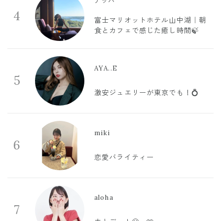
ナッパ
4
富士マリオットホテル山中湖｜朝
食とカフェで感じた癒し時間🍃
AYA..E
5
激安ジュエリーが東京でも！💍
miki
6
恋愛バライティー
aloha
7