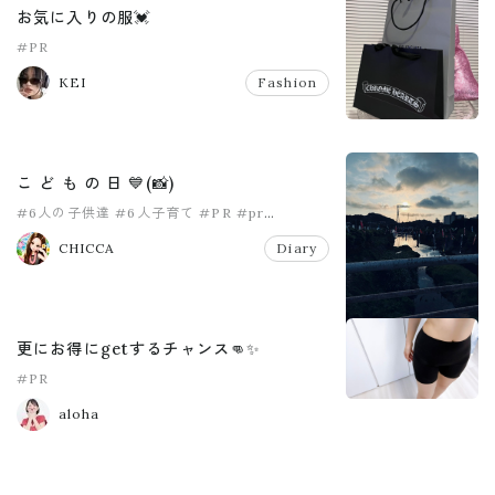
お気に入りの服💓
#PR
KEI
Fashion
こ ど も の 日 💙(📸)
#6人の子供達
#6人子育て
#PR
#pr
#こどもの日
#女の子ママ
CHICCA
Diary
更にお得にgetするチャンス👊✨
#PR
aloha