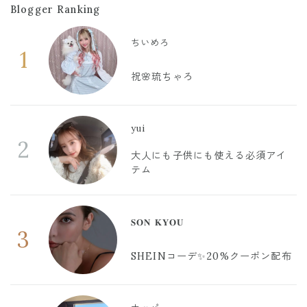
Blogger Ranking
ちいめろ
1
祝🌸琉ちゃろ
yui
2
大人にも子供にも使える必須アイ
テム
𝐒𝐎𝐍 𝐊𝐘𝐎𝐔
3
SHEINコーデ✨20%クーポン配布