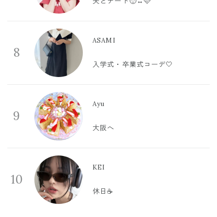
夫とデート🙂‍↔️🩷
ASAMI
8
入学式・卒業式コーデ🤍
Ayu
9
大阪へ
KEI
10
休日☕️