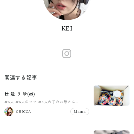
KEI
https://www
関連する記事
仕 送 り 🩶(📸)
#6人
#6人のママ
#6人の子のお母さん
#8人家族
#PR
#pr
CHICCA
Mama