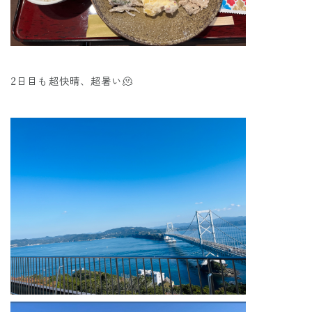
2日目も超快晴、超暑い🫠