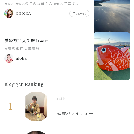
#6人
#6人の子のお母さん
#6人子育て
#おかあさん
#中学生ママ
#大家族
CHICCA
Travel
義家族11人で旅行🚙✨
#家族旅行
#義家族
aloha
Blogger Ranking
miki
1
恋愛バライティー