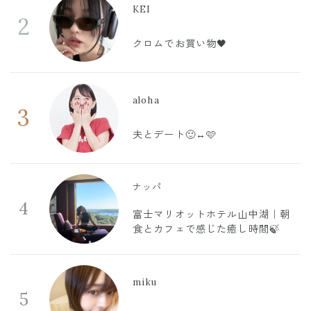
KEI
2
クロムでお買い物🖤
aloha
3
夫とデート🙂‍↔️🩷
ナッパ
4
富士マリオットホテル山中湖｜朝
食とカフェで感じた癒し時間🍃
miku
5