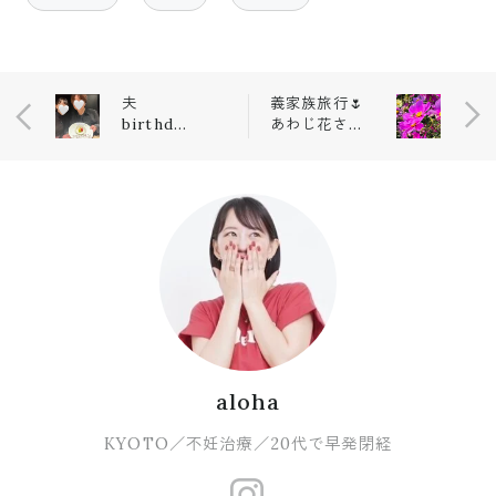
夫
義家族旅行🌷
birthday
あわじ花さじ
🎂dinner
き
aloha
KYOTO／不妊治療／20代で早発閉経
https://www.