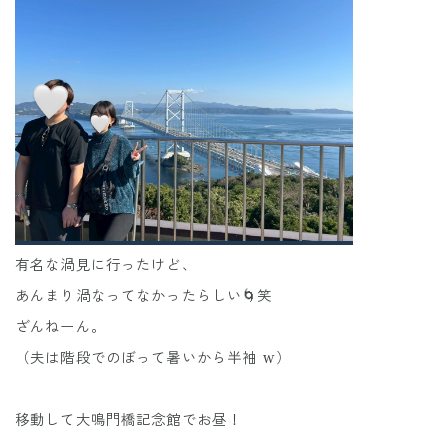
有名な渦見に行ったけど、
あんまり渦なってなかったらしい🌀笑
ざんねーん。
（夫は階段でのぼって暑いから半袖 w）
移動して大鳴門橋記念館でお昼！