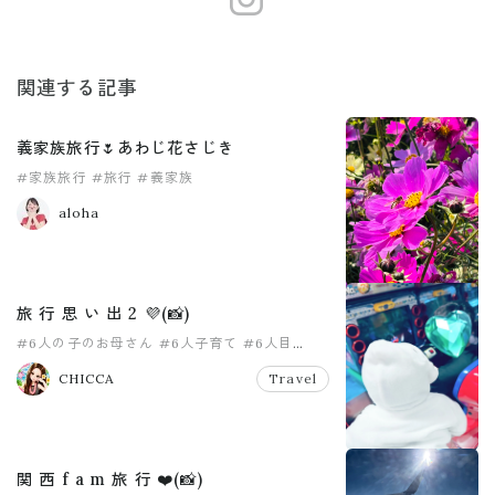
関連する記事
義家族旅行🌷あわじ花さじき
#家族旅行
#旅行
#義家族
aloha
旅 行 思 い 出 2 💜(📸)
#6人の子のお母さん
#6人子育て
#6人目
#PR
#pr
#travel
CHICCA
Travel
関 西 f a m 旅 行 ❤️(📸)