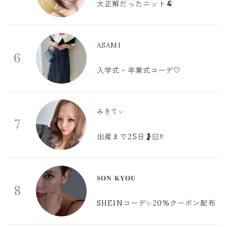
大正解だったニット🐏
ASAMI
6
入学式・卒業式コーデ🤍
みきてぃ
7
出産まで25日🤰🏻‼️
𝐒𝐎𝐍 𝐊𝐘𝐎𝐔
8
SHEINコーデ✨20%クーポン配布