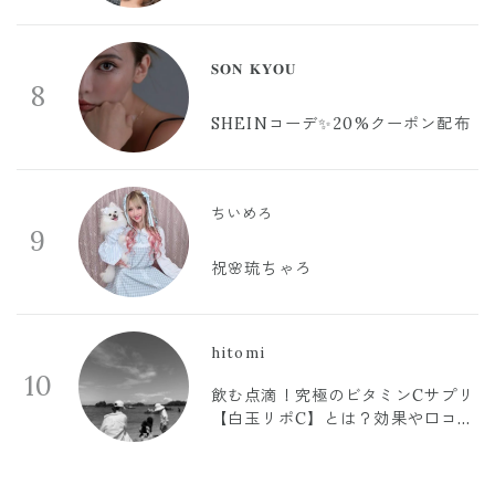
𝐒𝐎𝐍 𝐊𝐘𝐎𝐔
8
SHEINコーデ✨20%クーポン配布
ちいめろ
9
祝🌸琉ちゃろ
hitomi
10
飲む点滴！究極のビタミンCサプリ
【白玉リポC】とは？効果や口コミ
まとめ