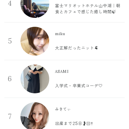
4
富士マリオットホテル山中湖｜朝
食とカフェで感じた癒し時間🍃
miku
5
大正解だったニット🐏
ASAMI
6
入学式・卒業式コーデ🤍
みきてぃ
7
出産まで25日🤰🏻‼️