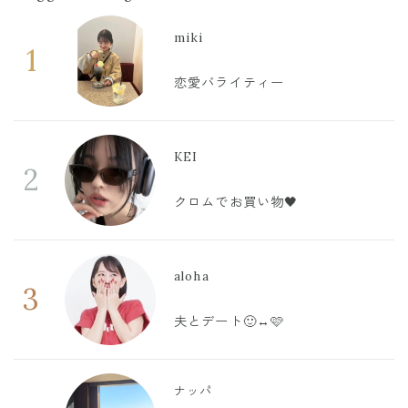
miki
1
恋愛バライティー
KEI
2
クロムでお買い物🖤
aloha
3
夫とデート🙂‍↔️🩷
ナッパ