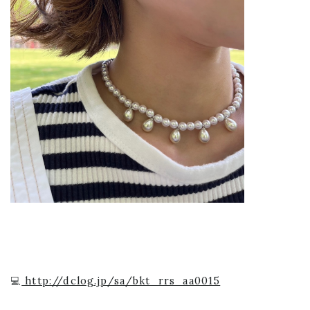
💻
http://dclog.jp/sa/bkt_rrs_aa0015