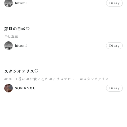
hitomi
Diary
節目の日📸🤍
#七五三
hitomi
Diary
スタジオアリス♡
#100日祝い
#お食い初め
#アリスデビュー
#スタジオアリス
#メモリアル
#七五三
𝐒𝐎𝐍 𝐊𝐘𝐎𝐔
Diary