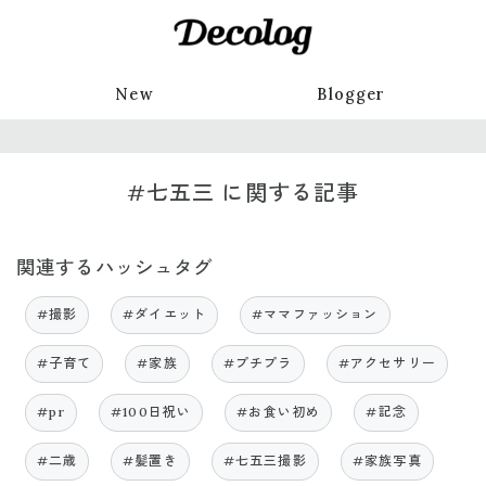
New
Blogger
#七五三 に関する記事
関連するハッシュタグ
#撮影
#ダイエット
#ママファッション
#子育て
#家族
#プチプラ
#アクセサリー
#pr
#100日祝い
#お食い初め
#記念
#二歳
#髪置き
#七五三撮影
#家族写真