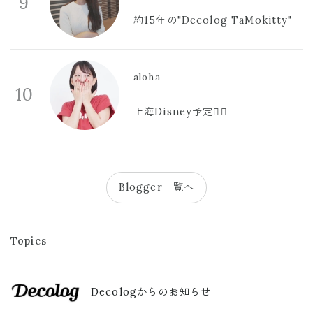
9
約15年の"Decolog TaMokitty"
aloha
10
上海Disney予定🫪🩷
Blogger一覧へ
Topics
Decologからのお知らせ