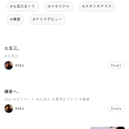
#七五三まいり
#メモリアル
#スタジオアリス
#鎌倉
#アリスデビュー
七五三。
#七五三
RISA
Diary
鎌倉へ。
#pr
#ダイエット
#七五三
#東京おでかけ
#鎌倉
RISA
Diary