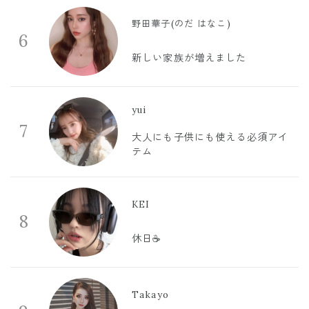
野田華子(のだ はなこ)
6
新しい家族が増えました
yui
7
大人にも子供にも使える必須アイ
テム
KEI
8
休日☕️
Takayo