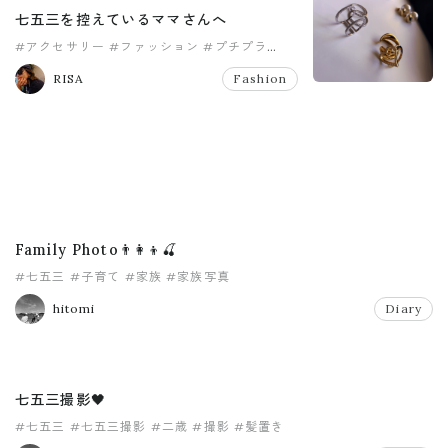
七五三を控えているママさんへ
#アクセサリー
#ファッション
#プチプラ
#ママファッション
#七五三
RISA
Fashion
Family Photo👨‍👩‍👦🍒
#七五三
#子育て
#家族
#家族写真
hitomi
Diary
七五三撮影🖤
#七五三
#七五三撮影
#二歳
#撮影
#髪置き