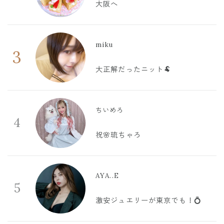
大阪へ
miku
3
大正解だったニット🐏
ちいめろ
4
祝🌸琉ちゃろ
AYA..E
5
激安ジュエリーが東京でも！💍