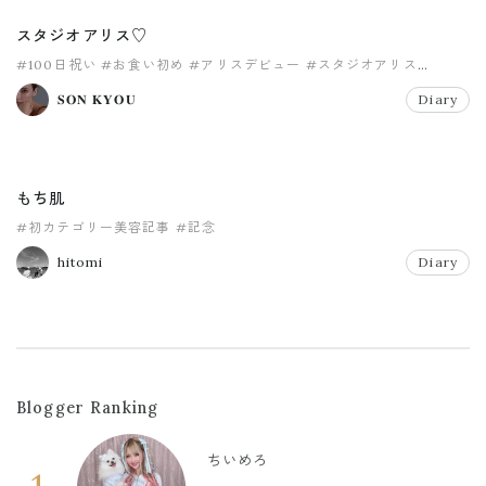
スタジオアリス♡
#100日祝い
#お食い初め
#アリスデビュー
#スタジオアリス
#メモリアル
#七五三
𝐒𝐎𝐍 𝐊𝐘𝐎𝐔
Diary
もち肌
#初カテゴリー美容記事
#記念
hitomi
Diary
Blogger Ranking
ちいめろ