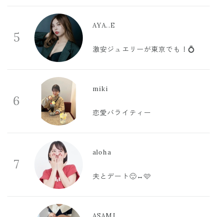
AYA..E
5
激安ジュエリーが東京でも！💍
miki
6
恋愛バライティー
aloha
7
夫とデート🙂‍↔️🩷
ASAMI