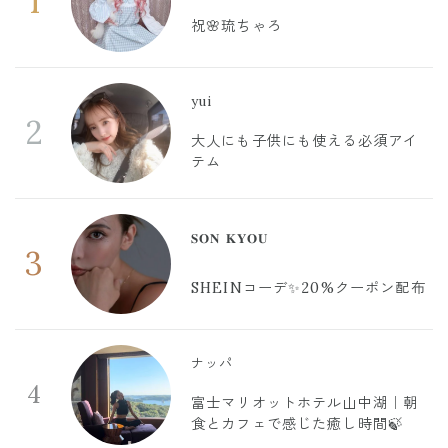
1
祝🌸琉ちゃろ
yui
2
大人にも子供にも使える必須アイ
テム
𝐒𝐎𝐍 𝐊𝐘𝐎𝐔
3
SHEINコーデ✨20%クーポン配布
ナッパ
4
富士マリオットホテル山中湖｜朝
食とカフェで感じた癒し時間🍃