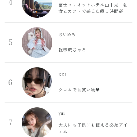
4
富士マリオットホテル山中湖｜朝
食とカフェで感じた癒し時間🍃
ちいめろ
5
祝🌸琉ちゃろ
KEI
6
クロムでお買い物🖤
yui
7
大人にも子供にも使える必須アイ
テム