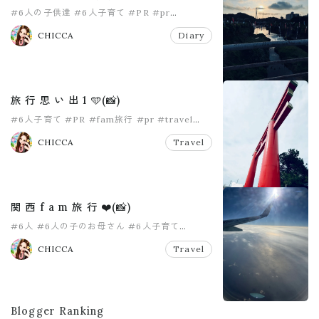
#6人の子供達
#6人子育て
#PR
#pr
#こどもの日
#女の子ママ
CHICCA
Diary
旅 行 思 い 出 1 🩵(📸)
#6人子育て
#PR
#fam旅行
#pr
#travel
#大家族
CHICCA
Travel
関 西 f a m 旅 行 ❤️(📸)
#6人
#6人の子のお母さん
#6人子育て
#おかあさん
#中学生ママ
#大家族
CHICCA
Travel
Blogger Ranking