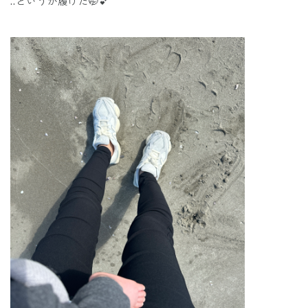
..というか履けた🤭💕