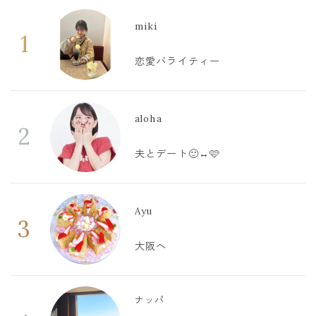
miki
1
恋愛バライティー
aloha
2
夫とデート🙂‍↔️🩷
Ayu
3
大阪へ
ナッパ