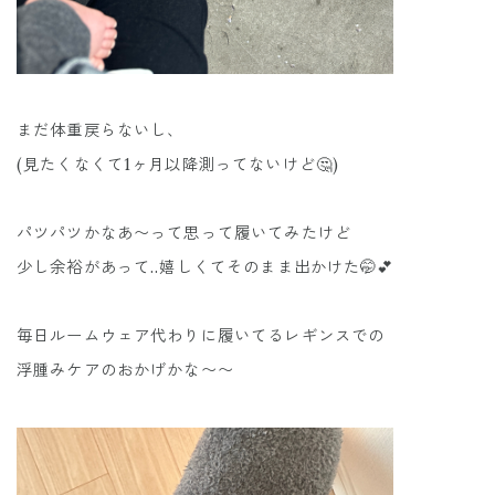
まだ体重戻らないし、
(見たくなくて1ヶ月以降測ってないけど🤔)
パツパツかなあ〜って思って履いてみたけど
少し余裕があって..嬉しくてそのまま出かけた🤭💕
毎日ルームウェア代わりに履いてるレギンスでの
浮腫みケアのおかげかな〜〜