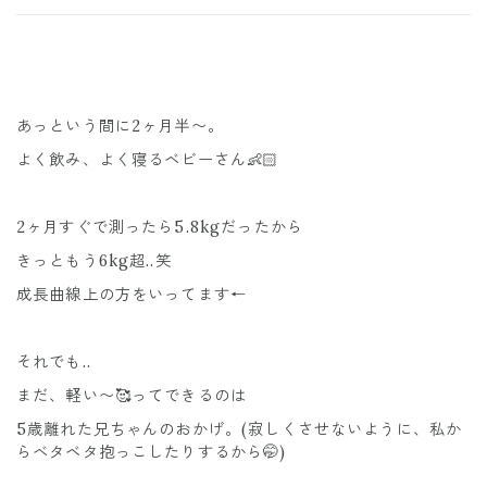
あっという間に2ヶ月半〜。
よく飲み、よく寝るベビーさん👶🏻
2ヶ月すぐで測ったら5.8kgだったから
きっともう6kg超..笑
成長曲線上の方をいってます←
それでも..
まだ、軽い〜🥰ってできるのは
5歳離れた兄ちゃんのおかげ。(寂しくさせないように、私か
らベタベタ抱っこしたりするから🤭)