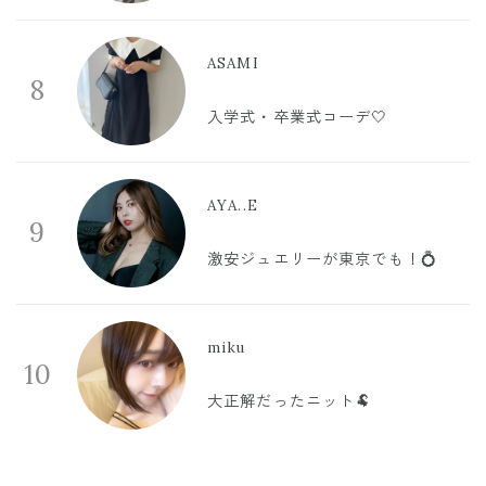
ASAMI
8
入学式・卒業式コーデ🤍
AYA..E
9
激安ジュエリーが東京でも！💍
miku
10
大正解だったニット🐏