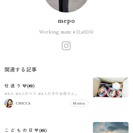
mepo
Working mam:👦🏻👶🏻🐶
https://www
関連する記事
仕 送 り 🩶(📸)
#6人
#6人のママ
#6人の子のお母さん
#8人家族
#PR
#pr
CHICCA
Mama
こ ど も の 日 💙(📸)