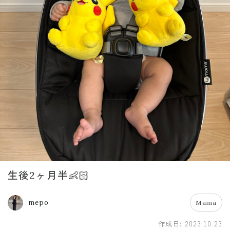
生後2ヶ月半👶🏻
mepo
Mama
作成日:
2023.10.23