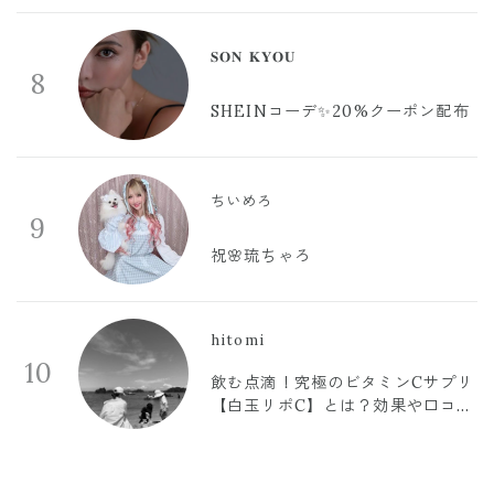
𝐒𝐎𝐍 𝐊𝐘𝐎𝐔
8
SHEINコーデ✨20%クーポン配布
ちいめろ
9
祝🌸琉ちゃろ
hitomi
10
飲む点滴！究極のビタミンCサプリ
【白玉リポC】とは？効果や口コミ
まとめ