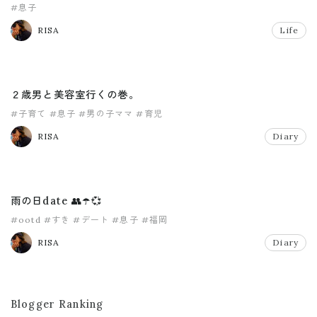
#息子
RISA
Life
２歳男と美容室行くの巻。
#子育て
#息子
#男の子ママ
#育児
RISA
Diary
雨の日date 👥☂️💞
#ootd
#すき
#デート
#息子
#福岡
RISA
Diary
Blogger Ranking