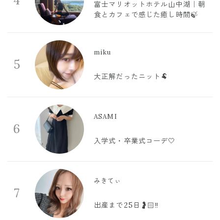
4
富士マリオットホテル山中湖｜朝
食とカフェで感じた癒し時間🍃
miku
5
大正解だったニット🐏
ASAMI
6
入学式・卒業式コーデ🤍
みきてぃ
7
出産まで25日🤰🏻‼️