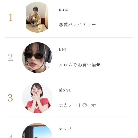
miki
1
恋愛バライティー
KEI
2
クロムでお買い物🖤
aloha
3
夫とデート🙂‍↔️🩷
ナッパ