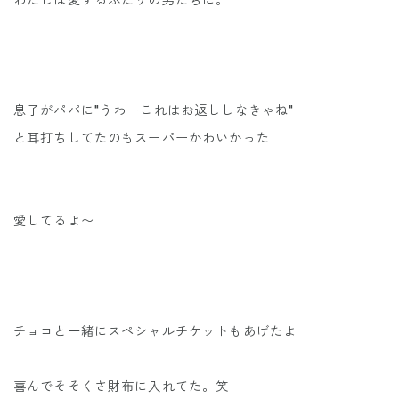
わたしは愛するふたりの男たちに。
息子がパパに"うわーこれはお返ししなきゃね"
と耳打ちしてたのもスーパーかわいかった
愛してるよ〜
チョコと一緒にスペシャルチケットもあげたよ
喜んでそそくさ財布に入れてた。笑