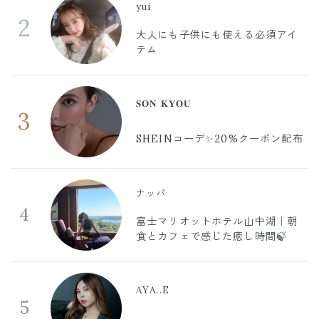
yui
2
大人にも子供にも使える必須アイ
テム
𝐒𝐎𝐍 𝐊𝐘𝐎𝐔
3
SHEINコーデ✨20%クーポン配布
ナッパ
4
富士マリオットホテル山中湖｜朝
食とカフェで感じた癒し時間🍃
AYA..E
5