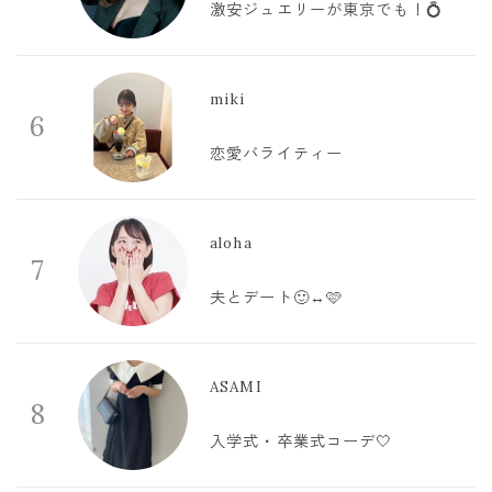
激安ジュエリーが東京でも！💍
miki
6
恋愛バライティー
aloha
7
夫とデート🙂‍↔️🩷
ASAMI
8
入学式・卒業式コーデ🤍