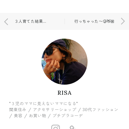
３人育てた結果これ
行っちゃった〜🥲👋🏼
RISA
"３児のママに見えないママになる"
関東住み / アクセサリーショップ / 30代ファッション
/ 美容 / お買い物 / プチプラコーデ